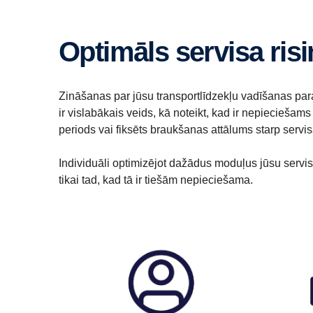
Optimāls servisa ri
Zināšanas par jūsu transportlīdzekļu vadīšanas pa
ir vislabākais veids, kā noteikt, kad ir nepieciešam
periods vai fiksēts braukšanas attālums starp serv
Individuāli optimizējot dažādus moduļus jūsu servi
tikai tad, kad tā ir tiešām nepieciešama.