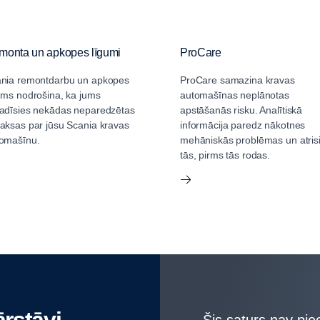
monta un apkopes līgumi
ProCare
nia remontdarbu un apkopes
ProCare samazina kravas
ums nodrošina, ka jums
automašīnas neplānotas
adīsies nekādas neparedzētas
apstāšanās risku. Analītiskā
aksas par jūsu Scania kravas
informācija paredz nākotnes
omašīnu.
mehāniskās problēmas un atris
tās, pirms tās rodas.
ārstāvi