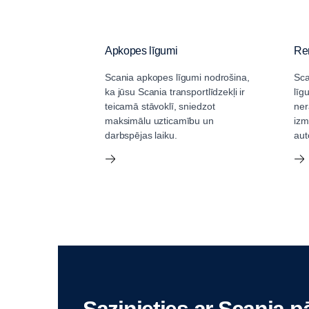
Apkopes līgumi
Re
Scania apkopes līgumi nodrošina,
Sca
ka jūsu Scania transportlīdzekļi ir
līg
teicamā stāvoklī, sniedzot
ner
maksimālu uzticamību un
izm
darbspējas laiku.
aut
Sazinieties ar Scania p