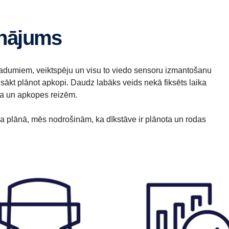
sinājums
radumiem, veiktspēju un visu to viedo sensoru izmantošanu
s sākt plānot apkopi. Daudz labāks veids nekā fiksēts laika
isa un apkopes reizēm.
sa plānā, mēs nodrošinām, ka dīkstāve ir plānota un rodas