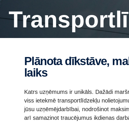
Transport
Plānota dīkstāve, maksimāls darbspējas
laiks
Katrs uzņēmums ir unikāls. Dažādi marš
viss ietekmē transportlīdzekļu nolietoj
jūsu uzņēmējdarbībai, nodrošinot maksimāl
arī samazinot traucējumus ikdienas dar