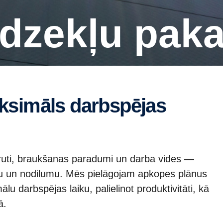
līdzekļu pak
ruti, braukšanas paradumi un darba vides —
umu un nodilumu. Mēs pielāgojam apkopes plānus
u darbspējas laiku, palielinot produktivitāti, kā
bā.