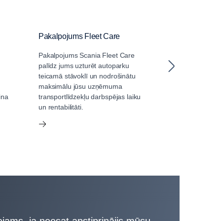
Pakalpojums Fleet Care
Guardian
Pakalpojums Scania Fleet Care
Transportlīdzekļ
palīdz jums uzturēt autoparku
ir būtiski apko
teicamā stāvoklī un nodrošinātu
darbiem. Padari
maksimālu jūsu uzņēmuma
vērtīgu produkt
ina
transportlīdzekļu darbspējas laiku
daļu, izmantojo
un rentabilitāti.