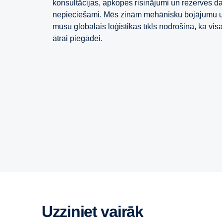
konsultācijas, apkopes risinājumi un rezerves daļa
nepieciešami. Mēs zinām mehānisku bojājumu u
mūsu globālais loģistikas tīkls nodrošina, ka vi
ātrai piegādei.
Uzziniet vairāk