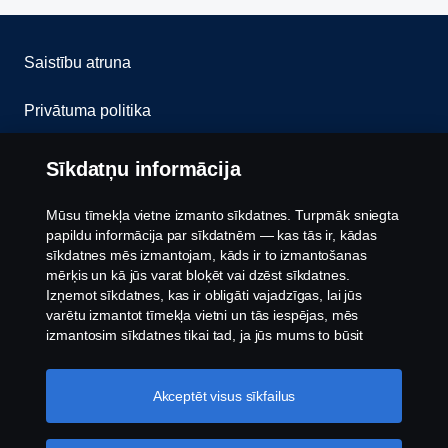
Saistību atruna
Privātuma politika
Sazinies ar mums
Sīkdatņu informācija
Trauksmes celšana
Mūsu tīmekļa vietne izmanto sīkdatnes. Turpmāk sniegta
papildu informācija par sīkdatnēm — kas tās ir, kādas
Sīkfailu politika
sīkdatnes mēs izmantojam, kāds ir to izmantošanas
mērķis un kā jūs varat bloķēt vai dzēst sīkdatnes.
Izņemot sīkdatnes, kas ir obligāti vajadzīgas, lai jūs
Sīkdatņu iestatījumi
varētu izmantot tīmekļa vietni un tās iespējas, mēs
izmantosim sīkdatnes tikai tad, ja jūs mums to būsit
atļāvis.
Sīkdatņu iestatījumi
Akceptēt visus sīkfailus