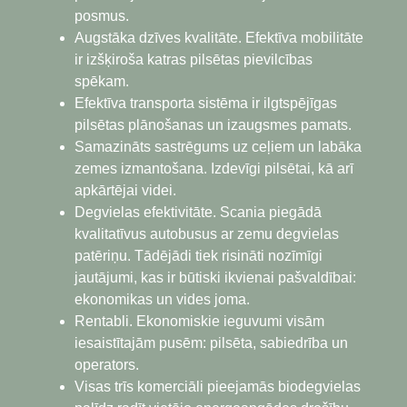
posmus.
Augstāka dzīves kvalitāte. Efektīva mobilitāte
ir izšķiroša katras pilsētas pievilcības
spēkam.
Efektīva transporta sistēma ir ilgtspējīgas
pilsētas plānošanas un izaugsmes pamats.
Samazināts sastrēgums uz ceļiem un labāka
zemes izmantošana. Izdevīgi pilsētai, kā arī
apkārtējai videi.
Degvielas efektivitāte. Scania piegādā
kvalitatīvus autobusus ar zemu degvielas
patēriņu. Tādējādi tiek risināti nozīmīgi
jautājumi, kas ir būtiski ikvienai pašvaldībai:
ekonomikas un vides joma.
Rentabli. Ekonomiskie ieguvumi visām
iesaistītajām pusēm: pilsēta, sabiedrība un
operators.
Visas trīs komerciāli pieejamās biodegvielas