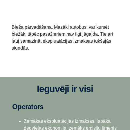
Bieža pārvadāšana. Mazāki autobusi var kursēt
biežāk, tāpēc pasažieriem nav ilgi jāgaida. Tie arī
ļauj samazināt ekspluatācijas izmaksas tukšajās
stundās.
Ieguvēji ir visi
Operators
Zemākas ekspluatācijas izmaksas, labāka
degvielas ekonomija, zemāks emisiju līmenis