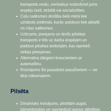
transporta veidu, vienlaikus nodrošinot jums
iespēju lasīt, strādāt vai socializēties.
Ceļu satiksmes drošība lielā mērā tiek
uzlabota sistēmās, kurās autobusi tiek atdalīti
no citas satiksmes.
Uzticams, pieejams un drošs pilsētas
transports ir tilts uz darba iespējām un
piekļuvi pilsētas teritorijām, kas iepriekš
nebija pieejamas.
Alternatīva dārgiem braucieniem ar
automašīnu.
Risinājums šīs paaudzes pasažieriem — ne
tikai nākamajiem.
Pilsēta
Dinamisks risinājums, pilsētām augot,
pārveidojoties un sasniedzot jaunus attīstības