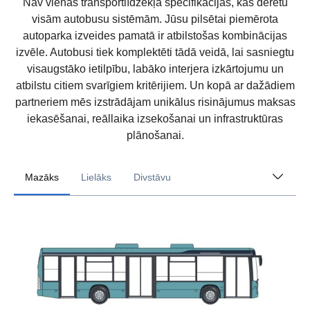
Nav vienas transportlīdzekļa specifikācijas, kas derētu
visām autobusu sistēmām. Jūsu pilsētai piemērota
autoparka izveides pamatā ir atbilstošas kombinācijas
izvēle. Autobusi tiek komplektēti tādā veidā, lai sasniegtu
visaugstāko ietilpību, labāko interjera izkārtojumu un
atbilstu citiem svarīgiem kritērijiem. Un kopā ar dažādiem
partneriem mēs izstrādājam unikālus risinājumus maksas
iekasēšanai, reāllaika izsekošanai un infrastruktūras
plānošanai.
Mazāks
Lielāks
Divstāvu