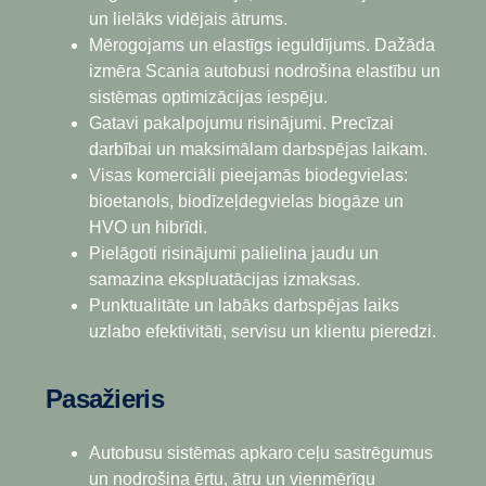
Atbilst lielākiem pieprasījumiem. Lielāki modeļi ļauj
Mazāki satiksmes sastrēgumi. Ne visas pilsētas tika
Modeļi ar pagarināto riteņu bāzi. Tie ir ietilpīgi un
un lielāks vidējais ātrums.
apmierināt lielāku pieprasījumu. Garākos
būvētas autobusiem. Risinājumam - ieskatieties.
paredzēti tādiem gadījumiem, kad nepieciešams
Mērogojams un elastīgs ieguldījums. Dažāda
pārbraucienos apmierināti pasažieri ir sēdošie
Divstāvu autobusi ļauj dubultot ietilpību, neradot
autobuss, kas spēj pārvadāt tikpat pasažieru kā
izmēra Scania autobusi nodrošina elastību un
pasažieri.
sastrēgumus.
vilciens.
sistēmas optimizācijas iespēju.
Gatavi pakalpojumu risinājumi. Precīzai
darbībai un maksimālam darbspējas laikam.
Visas komerciāli pieejamās biodegvielas:
bioetanols, biodīzeļdegvielas biogāze un
HVO un hibrīdi.
Pielāgoti risinājumi palielina jaudu un
samazina ekspluatācijas izmaksas.
Punktualitāte un labāks darbspējas laiks
uzlabo efektivitāti, servisu un klientu pieredzi.
Pasažieris
Autobusu sistēmas apkaro ceļu sastrēgumus
un nodrošina ērtu, ātru un vienmērīgu