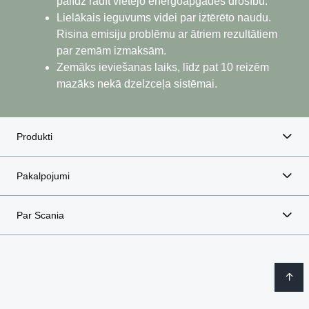
palīdz radīt vietējo energoapgādes drošību.
Lielākais ieguvums videi par iztērēto naudu.
Risina emisiju problēmu ar ātriem rezultātiem
par zemām izmaksām.
Zemāks ieviešanas laiks, līdz pat 10 reizēm
mazāks nekā dzelzceļa sistēmai.
Produkti
Pakalpojumi
Par Scania