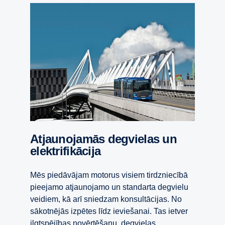
Atjaunojamās degvielas un
elektrifikācija
Mēs piedāvājam motorus visiem tirdzniecībā
pieejamo atjaunojamo un standarta degvielu
veidiem, kā arī sniedzam konsultācijas. No
sākotnējās izpētes līdz ieviešanai. Tas ietver
ilgtspējības novērtēšanu, degvielas