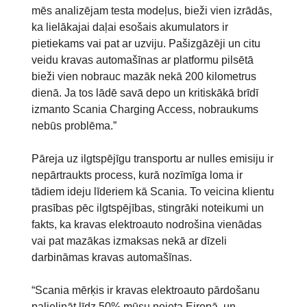
mēs analizējam testa modeļus, bieži vien izrādās,
ka lielākajai daļai esošais akumulators ir
pietiekams vai pat ar uzviju. Pašizgāzēji un citu
veidu kravas automašīnas ar platformu pilsētā
bieži vien nobrauc mazāk nekā 200 kilometrus
dienā. Ja tos lādē savā depo un kritiskākā brīdī
izmanto Scania Charging Access, nobraukums
nebūs problēma.”
Pāreja uz ilgtspējīgu transportu ar nulles emisiju ir
nepārtraukts process, kurā nozīmīga loma ir
tādiem ideju līderiem kā Scania. To veicina klientu
prasības pēc ilgtspējības, stingrāki noteikumi un
fakts, ka kravas elektroauto nodrošina vienādas
vai pat mazākas izmaksas nekā ar dīzeli
darbināmas kravas automašīnas.
“Scania mērķis ir kravas elektroauto pārdošanu
palielināt līdz 50% mūsu noieta Eiropā, un,