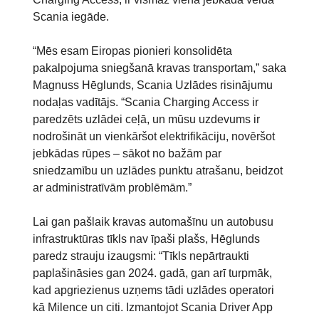
Scania iegāde.
“Mēs esam Eiropas pionieri konsolidēta
pakalpojuma sniegšanā kravas transportam,” saka
Magnuss Hēglunds, Scania Uzlādes risinājumu
nodaļas vadītājs. “Scania Charging Access ir
paredzēts uzlādei ceļā, un mūsu uzdevums ir
nodrošināt un vienkāršot elektrifikāciju, novēršot
jebkādas rūpes – sākot no bažām par
sniedzamību un uzlādes punktu atrašanu, beidzot
ar administratīvām problēmām.”
Lai gan pašlaik kravas automašīnu un autobusu
infrastruktūras tīkls nav īpaši plašs, Hēglunds
paredz strauju izaugsmi: “Tīkls nepārtraukti
paplašināsies gan 2024. gadā, gan arī turpmāk,
kad apgriezienus uzņems tādi uzlādes operatori
kā Milence un citi. Izmantojot Scania Driver App