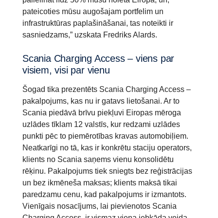
pateicoties mūsu augošajam portfelim un
infrastruktūras paplašināšanai, tas noteikti ir
sasniedzams,” uzskata Fredriks Alards.
Scania Charging Access – viens par
visiem, visi par vienu
Šogad tika prezentēts Scania Charging Access –
pakalpojums, kas nu ir gatavs lietošanai. Ar to
Scania piedāvā brīvu piekļuvi Eiropas mēroga
uzlādes tīklam 12 valstīs, kur redzami uzlādes
punkti pēc to piemērotības kravas automobiļiem.
Neatkarīgi no tā, kas ir konkrētu staciju operators,
klients no Scania saņems vienu konsolidētu
rēķinu. Pakalpojums tiek sniegts bez reģistrācijas
un bez ikmēneša maksas; klients maksā tikai
paredzamu cenu, kad pakalpojums ir izmantots.
Vienīgais nosacījums, lai pievienotos Scania
Charging Access, ir vismaz viena jebkāda veida