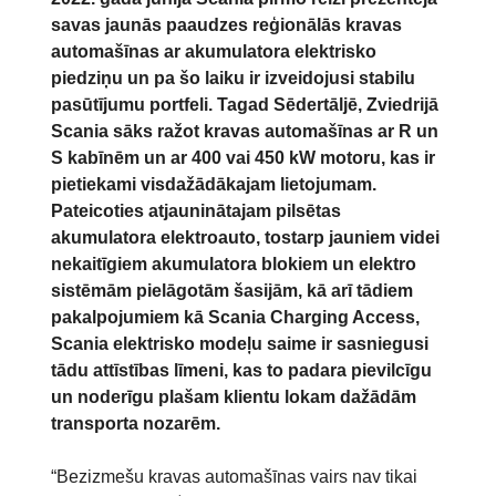
savas jaunās paaudzes reģionālās kravas
automašīnas ar akumulatora elektrisko
piedziņu un pa šo laiku ir izveidojusi stabilu
pasūtījumu portfeli. Tagad Sēdertāljē, Zviedrijā
Scania sāks ražot kravas automašīnas ar R un
S kabīnēm un ar 400 vai 450 kW motoru, kas ir
pietiekami visdažādākajam lietojumam.
Pateicoties atjauninātajam pilsētas
akumulatora elektroauto, tostarp jauniem videi
nekaitīgiem akumulatora blokiem un elektro
sistēmām pielāgotām šasijām, kā arī tādiem
pakalpojumiem kā Scania Charging Access,
Scania elektrisko modeļu saime ir sasniegusi
tādu attīstības līmeni, kas to padara pievilcīgu
un noderīgu plašam klientu lokam dažādām
transporta nozarēm.
“Bezizmešu kravas automašīnas vairs nav tikai