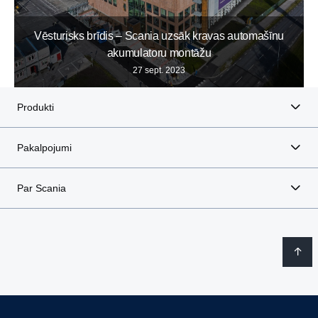
Vēsturisks brīdis – Scania uzsāk kravas automašīnu
akumulatoru montāžu
27 sept. 2023
Produkti
Pakalpojumi
Par Scania