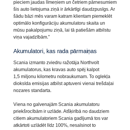
pieciem jaudas līmeņiem un četriem pārnesumiem
šis auto lietojuma ziņā ir ārkārtīgi daudzpusīgs. Ar
šādu bāzi mēs varam katram klientam piemeklēt
optimālo konfigurāciju akumulatoru skaita un
mūsu pakalpojumu ziņā, lai tā patiešām atbilstu
viņa vajadzībām.”
Akumulatori, kas rada pārmaiņas
Scania izmanto zviedru ražotāja Northvolt
akumulatorus, kas kravas auto spēj kalpot
1,5 miljonu kilometru nobraukumam. To oglekļa
dioksīda emisijas atbilst aptuveni vienai trešdaļai
nozares standarta.
Viena no galvenajām Scania akumulatoru
priekšrocībām ir uzlāde. Atšķirībā no daudziem
citiem akumulatoriem Scania gadījumā tos var
atkārtoti uzlādēt līdz 100%, nesaīsinot to