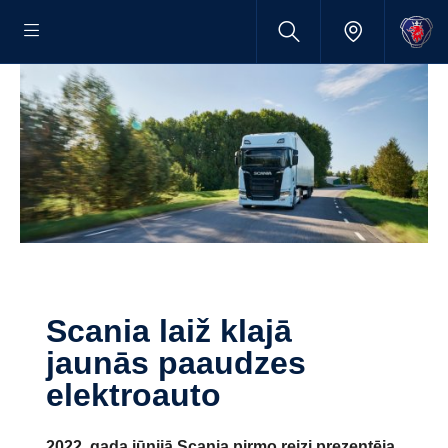
Scania laiž klajā
jaunās paaudzes
elektroauto
2022. gada jūnijā Scania pirmo reizi prezentēja