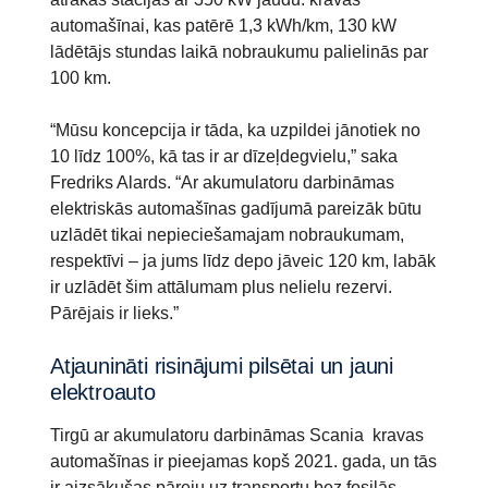
automašīnai, kas patērē 1,3 kWh/km, 130 kW
lādētājs stundas laikā nobraukumu palielinās par
100 km.
“Mūsu koncepcija ir tāda, ka uzpildei jānotiek no
10 līdz 100%, kā tas ir ar dīzeļdegvielu,” saka
Fredriks Alards. “Ar akumulatoru darbināmas
elektriskās automašīnas gadījumā pareizāk būtu
uzlādēt tikai nepieciešamajam nobraukumam,
respektīvi – ja jums līdz depo jāveic 120 km, labāk
ir uzlādēt šim attālumam plus nelielu rezervi.
Pārējais ir lieks.”
Atjaunināti risinājumi pilsētai un jauni
elektroauto
Tirgū ar akumulatoru darbināmas Scania kravas
automašīnas ir pieejamas kopš 2021. gada, un tās
ir aizsākušas pāreju uz transportu bez fosilās