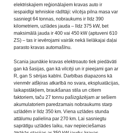
elektriskajiem reģionālajiem kravas auto ir
iespaidīgi tehniskie rādītāji: vilcēja pilna masa var
sasniegt 64 tonnas, nobraukums ir līdz 390
kilometriem, uzlādes jauda – līdz 375 kW, bet
maksimālā jauda ir 400 vai 450 kW (aptuveni 610
ZS) – tas ir ievērojami vairāk nekā lielākajai daļai
parasto kravas automašīnu.
Scania jaunākie kravas elektroauto tiek piedāvāti
gan kā šasijas, gan kā vilcēji un ir pieejami gan ar
R, gan S sērijas kabīni. Darbības diapazons kā
vienmēr atšķiras atkarībā no svara, ekspluatācijas,
laikapstākļiem, braukšanas stila un citiem
faktoriem, taču 27 tonnu pašizgāzējam ar sešiem
akumulatoriem paredzamais nobraukums starp
uzlādēm ir līdz 350 km. Viena uzlādes stunda
attālumu palielina par 270 km. Lai sasniegtu
saprātīgu uzlādes laiku, nav nepieciešamas
ātrākās stacijas ar 350 kW jaudu: kravas