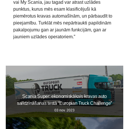
vai My Scania, jau tagad var atrast uzlādes
punktus, kurus mēs esam klasificējuši kā
piemērotus kravas automašīnām, un pārbaudīt to
pieejamību. Turklāt mēs nepārtraukti papildinām
pakalpojumu gan ar jaunām funkcijām, gan ar
Ar akumulatoru darbināma elektriskā kravas
jauniem uzlādes operatoriem.”
automašīna
Scania Super: ekonomiskākais kravas auto
salīdzināšanas testā “Europian Truck Challenge”
03 nov. 2023