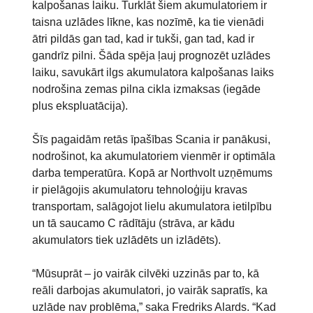
kalpošanas laiku. Turklāt šiem akumulatoriem ir
taisna uzlādes līkne, kas nozīmē, ka tie vienādi
ātri pildās gan tad, kad ir tukši, gan tad, kad ir
gandrīz pilni. Šāda spēja ļauj prognozēt uzlādes
laiku, savukārt ilgs akumulatora kalpošanas laiks
nodrošina zemas pilna cikla izmaksas (iegāde
plus ekspluatācija).
Šīs pagaidām retās īpašības Scania ir panākusi,
nodrošinot, ka akumulatoriem vienmēr ir optimāla
darba temperatūra. Kopā ar Northvolt uzņēmums
ir pielāgojis akumulatoru tehnoloģiju kravas
transportam, salāgojot lielu akumulatora ietilpību
un tā saucamo C rādītāju (strāva, ar kādu
akumulators tiek uzlādēts un izlādēts).
“Mūsuprāt – jo vairāk cilvēki uzzinās par to, kā
reāli darbojas akumulatori, jo vairāk sapratīs, ka
uzlāde nav problēma,” saka Fredriks Alards. “Kad