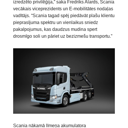
izredzēto privilēģija,” saka Fredriks Alards, Scania
vecākais viceprezidents un E-mobilitātes nodaļas
vadītājs. “Scania tagad spēj piedāvāt plašu klientu
pieprasījuma spektru un vienlaikus sniedz
pakalpojumus, kas daudzus mudina spert
drosmīgo soli un pāriet uz bezizmešu transportu.”
Scania nākamā līmeņa akumulatora