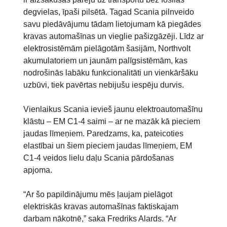
degvielas, īpaši pilsētā. Tagad Scania pilnveido
savu piedāvājumu tādam lietojumam kā piegādes
kravas automašīnas un vieglie pašizgāzēji. Līdz ar
elektrosistēmām pielāgotām šasijām, Northvolt
akumulatoriem un jaunām palīgsistēmām, kas
nodrošinās labāku funkcionalitāti un vienkāršāku
uzbūvi, tiek pavērtas nebijušu iespēju durvis.
Vienlaikus Scania ievieš jaunu elektroautomašīnu
klāstu – EM C1-4 saimi – ar ne mazāk kā pieciem
jaudas līmeņiem. Paredzams, ka, pateicoties
elastībai un šiem pieciem jaudas līmeņiem, EM
C1-4 veidos lielu daļu Scania pārdošanas
apjoma.
“Ar šo papildinājumu mēs ļaujam pielāgot
elektriskās kravas automašīnas faktiskajam
darbam nākotnē,” saka Fredriks Alards. “Ar