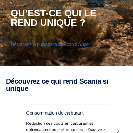
QU’EST-CE QUI LE
REND UNIQUE ?
Découvrez la puissance du Scania Super
Découvrez ce qui rend Scania si
unique
Consommation de carburant
Carb
Réduction des coûts en carburant et
Les b
optimisation des performances : découvrez
souve