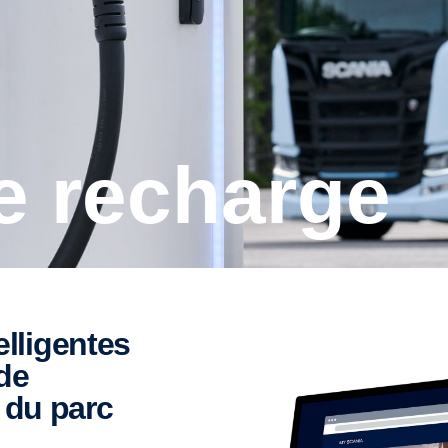
de recharge
de
é du parc