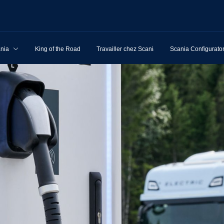
ania
King of the Road
Travailler chez Scania
Scania Configurato