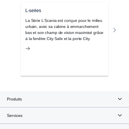
L-series
Séri
La Série L Scania est conçue pour le milieu
Le S
urbain, avec sa cabine à emmarchement
de ca
bas et son champ de vision maximisé grâce
les a
à la fenêtre City Safe et la porte City.
parfa
d’aut
Produits
Services