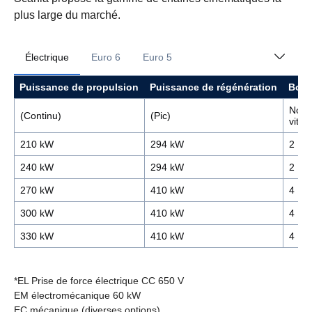
plus large du marché.
Électrique
Euro 6
Euro 5
Puissance de propulsion
Puissance de régénération
Boît
Nomb
(Continu)
(Pic)
vites
210 kW
294 kW
2
240 kW
294 kW
2
270 kW
410 kW
4
300 kW
410 kW
4
330 kW
410 kW
4
*EL Prise de force électrique CC 650 V
EM électromécanique 60 kW
EC mécanique (diverses options)