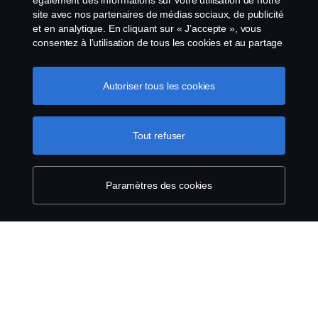
également des informations sur votre utilisation de notre
site avec nos partenaires de médias sociaux, de publicité
Conditions générales
et en analytique. En cliquant sur « J’accepte », vous
consentez à l’utilisation de tous les cookies et au partage
Contactez-nous
des informations. Vous pouvez également gérer vos
cookies en cliquant sur « Paramètres des cookies » et en
sélectionnant les catégories que vous souhaitez
Autoriser tous les cookies
Le système de lancement d'alerte
accepter. Pour une explication plus détaillée de la façon
dont nous utilisons les cookies, veuillez visiter notre
Politique de cookies
section cookies, que vous pouvez trouver en cliquant sur
Tout refuser
le lien sous ce texte.
Pour en savoir plus sur la
Paramètres des cookies
protection de votre vie privée
Paramètres des cookies
© Copyright Scania 2026 All Rights Reserved.
Scania Luxembourg - Rue Gabriël Lippmann 23 -
L-5365 Münsbach- Tél: +352 34 18 11