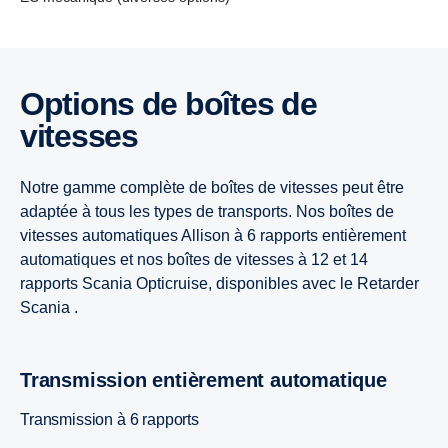
7 litres
9 litres
13 litres
13 litres
Options de boîtes de
9 litres
7 litres
9 litres
9 litres
vitesses
BGC / GNC 9 litres
Super 11
Super 11
Notre gamme complète de boîtes de vitesses peut être
adaptée à tous les types de transports. Nos boîtes de
vitesses automatiques Allison à 6 rapports entièrement
Super 11
automatiques et nos boîtes de vitesses à 12 et 14
rapports Scania Opticruise, disponibles avec le Retarder
Scania .
Transmission entièrement automatique
Transmission à 6 rapports