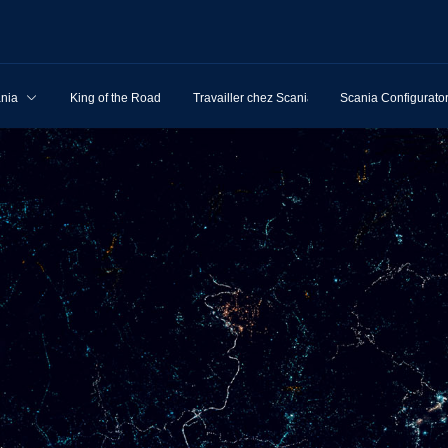
ania
King of the Road
Travailler chez Scania
Scania Configurato