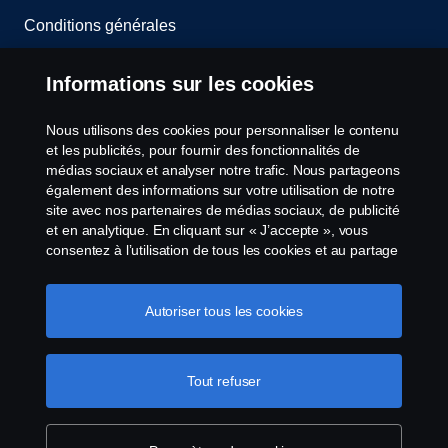
Conditions générales
Contactez-nous
Informations sur les cookies
Le système de lancement d'alerte
Nous utilisons des cookies pour personnaliser le contenu
et les publicités, pour fournir des fonctionnalités de
Politique de cookies
médias sociaux et analyser notre trafic. Nous partageons
également des informations sur votre utilisation de notre
site avec nos partenaires de médias sociaux, de publicité
Paramètres des cookies
et en analytique. En cliquant sur « J’accepte », vous
consentez à l’utilisation de tous les cookies et au partage
des informations. Vous pouvez également gérer vos
cookies en cliquant sur « Paramètres des cookies » et en
sélectionnant les catégories que vous souhaitez
Autoriser tous les cookies
accepter. Pour une explication plus détaillée de la façon
dont nous utilisons les cookies, veuillez visiter notre
section cookies, que vous pouvez trouver en cliquant sur
Tout refuser
© Copyright Scania 2026 All Rights Reserved.
le lien sous ce texte.
Pour en savoir plus sur la
Scania Luxembourg - Rue Gabriël Lippmann 23 -
protection de votre vie privée
L-5365 Münsbach- Tél: +352 34 18 11