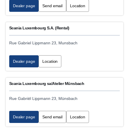
Dealer page
Send email
Location
Category
Industrial, power generation engine sales
Scania Luxembourg S.A. (Rental)
Marine engine sales
Rue Gabriel Lippmann 23, Munsbach
Vehicle rental
Dealer page
Location
Analogue tachograph inspection and repairs
24h Emergency breakdown service
Scania Luxembourg sa/Atelier Münsbach
Truck sales
Rue Gabriël Lippmann 23, Münsbach
Industrial, power generation engine service
Dealer page
Send email
Location
Digital tachograph data download