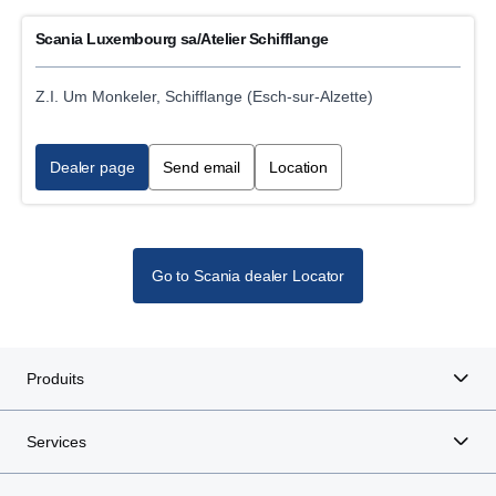
Toll Collect installation and service
Scania Luxembourg sa/Atelier Schifflange
Statutory inspection
Z.I. Um Monkeler, Schifflange (Esch-sur-Alzette)
ADR vehicle service
Dealer page
Send email
Location
Used Vehicle sales
Scania Parts sales
Go to Scania dealer Locator
Truck service
Trailer service
Produits
Gas vehicle service CNG
Services
Digital tachograph legal inspection