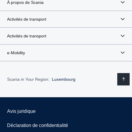
À propos de Scania
Tarpaulin service
Activités de transport
Gas vehicle service LNG
Tail lift services
Activités de transport
Bus service
e-Mobility
Accident repairs
Roller Brake test
Scania in Your Region:
Luxembourg
Hydraulics/Bodywork service
Avis juridique
Déclaration de confidentialité