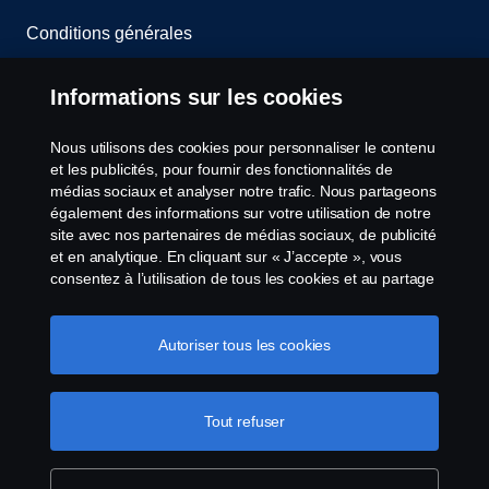
Conditions générales
Contactez-nous
Informations sur les cookies
Le système de lancement d'alerte
Nous utilisons des cookies pour personnaliser le contenu
et les publicités, pour fournir des fonctionnalités de
Politique de cookies
médias sociaux et analyser notre trafic. Nous partageons
également des informations sur votre utilisation de notre
site avec nos partenaires de médias sociaux, de publicité
Paramètres des cookies
et en analytique. En cliquant sur « J’accepte », vous
consentez à l’utilisation de tous les cookies et au partage
des informations. Vous pouvez également gérer vos
cookies en cliquant sur « Paramètres des cookies » et en
sélectionnant les catégories que vous souhaitez
Autoriser tous les cookies
accepter. Pour une explication plus détaillée de la façon
dont nous utilisons les cookies, veuillez visiter notre
section cookies, que vous pouvez trouver en cliquant sur
Tout refuser
© Copyright Scania 2026 All Rights Reserved.
le lien sous ce texte.
Pour en savoir plus sur la
Scania Luxembourg - Rue Gabriël Lippmann 23 -
protection de votre vie privée
L-5365 Münsbach- Tél: +352 34 18 11