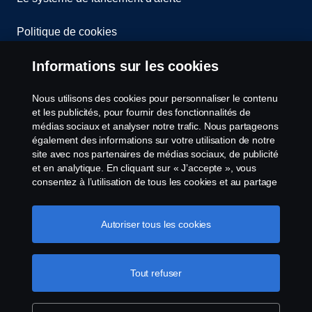
Politique de cookies
Informations sur les cookies
Paramètres des cookies
Nous utilisons des cookies pour personnaliser le contenu
et les publicités, pour fournir des fonctionnalités de
médias sociaux et analyser notre trafic. Nous partageons
également des informations sur votre utilisation de notre
site avec nos partenaires de médias sociaux, de publicité
et en analytique. En cliquant sur « J’accepte », vous
© Copyright Scania 2026 All Rights Reserved.
consentez à l’utilisation de tous les cookies et au partage
des informations. Vous pouvez également gérer vos
Scania Luxembourg - Rue Gabriël Lippmann 23 -
cookies en cliquant sur « Paramètres des cookies » et en
L-5365 Münsbach- Tél: +352 34 18 11
sélectionnant les catégories que vous souhaitez
Autoriser tous les cookies
accepter. Pour une explication plus détaillée de la façon
dont nous utilisons les cookies, veuillez visiter notre
section cookies, que vous pouvez trouver en cliquant sur
Tout refuser
le lien sous ce texte.
Pour en savoir plus sur la
protection de votre vie privée