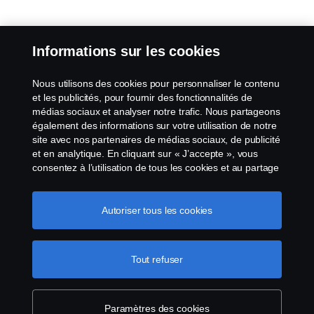
Informations sur les cookies
Nous utilisons des cookies pour personnaliser le contenu
et les publicités, pour fournir des fonctionnalités de
médias sociaux et analyser notre trafic. Nous partageons
également des informations sur votre utilisation de notre
site avec nos partenaires de médias sociaux, de publicité
et en analytique. En cliquant sur « J’accepte », vous
consentez à l’utilisation de tous les cookies et au partage
des informations. Vous pouvez également gérer vos
cookies en cliquant sur « Paramètres des cookies » et en
sélectionnant les catégories que vous souhaitez
Autoriser tous les cookies
accepter. Pour une explication plus détaillée de la façon
dont nous utilisons les cookies, veuillez visiter notre
section cookies, que vous pouvez trouver en cliquant sur
Tout refuser
le lien sous ce texte.
Pour en savoir plus sur la
protection de votre vie privée
Paramètres des cookies