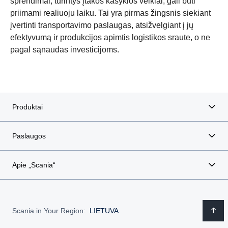
sprendimai, turintys įtakos kasyklos veiklai, gali būti
priimami realiuoju laiku. Tai yra pirmas žingsnis siekiant
įvertinti transportavimo paslaugas, atsižvelgiant į jų
efektyvumą ir produkcijos apimtis logistikos sraute, o ne
Degalai, pagaminti iš atsinaujinančių šaltinių
Degalų naudojimo efektyvumas
Ateities saugos sistemos
Darbinė parengtis
Elektrifikacija
Saugumas
pagal sąnaudas investicijoms.
Produktai
Paslaugos
Apie „Scania“
Scania in Your Region:
LIETUVA