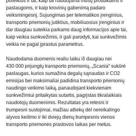
poreikius ir tai, kaip tai naudojama mūsų produktams ir
paslaugoms, ir kaip krovinių gabenimą padaro
veiksmingesnį. Sujungimas per telematikos įrenginius,
transporto priemonių jutiklius, mobiliuosius įrenginius ir
dar daugiau suteikia parkams daug informacijos apie tai,
kaip veikia sunkvežimis, ir gali parodyti, kai sunkvežimis
veikia ne pagal įprastus parametrus.
Naudodama duomenis realiu laiku iš daugiau nei
430 000 prijungtų transporto priemonių, „Scania“ sukūrė
paslaugas, kurios sumažina degalų sąnaudas ir CO2
emisijas bei maksimaliai padidina transporto priemonių
naudingo veikimo laiką, panaudojant kiekvienam
sunkvežimiui pritaikytas sutartis, pagrįstas tikralaikiais
naudotojų duomenimis. Rezultatas yra retesni ir
trumpesni sustojimai, mažiau atliekų dėl nereikalingo
alyvos keitimo ir iki dviejų dienų trumpesnis vienos
transporto priemonės prastovos laikas per metus.