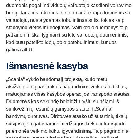
duomenis pagal individualų vairuotojo kasdienį vairavimo
būdą. Tada instruktorius telefonu analizuoja duomenis su
vairuotoju, nustatydamas tobulintinas sritis, tokias kaip
stabdymo vietos ir riedėjimas. Vairuotojo duomenys taip
pat anonimiškai lyginami su kitų vairuotojų duomenimis,
kad būtų pateikta idėjų apie patobulinimus, kuriuos
galima atlikti.
Išmanesnė kasyba
„Scania“ vykdo bandomąjį projektą, kurio metu,
atsižvelgiant į pasirinktus pagrindinius veiklos rodiklius,
matuojamas visas kasybos operacijos transporto srautas.
Duomenys kas sekundę belaidžiu ryšiu siunčiami iš
sunkvežimių, esančių gamybos sraute, į „Scania“
bandymų dirbtuves. Dirbtuvės atsako už sutartinių tikslų,
susijusių su gabenamos medžiagos kiekiu ir transporto
priemonės veikimo laiku, įgyvendinimą. Taip pagrindiniai