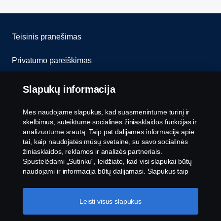
Teisinis pranešimas
Privatumo pareiškimas
Slapukai
Slapukų informacija
Susisiekite su mumis
Mes naudojame slapukus, kad suasmenintume turinį ir
skelbimus, suteiktume socialinės žiniasklaidos funkcijas ir
Pranešimų teikimas
analizuotume srautą. Taip pat dalijamės informacija apie
tai, kaip naudojatės mūsų svetaine, su savo socialinės
žiniasklaidos, reklamos ir analizės partneriais.
Slapukų nustatymai
Spustelėdami „Sutinku“, leidžiate, kad visi slapukai būtų
naudojami ir informacija būtų dalijamasi. Slapukus taip
pat galite tvarkyti spustelėję „Slapukų nustatymai“ ir
pasirinkę norimas priimti kategorijas. Norėdami sužinoti
daugiau, kaip naudojame slapukus, apsilankykite mūsų
Leisti visus slapukus
slapukų skiltyje, kurią rasite spustelėję nuorodą po šiuo
tekstu.
Slapukų politikos nuoroda