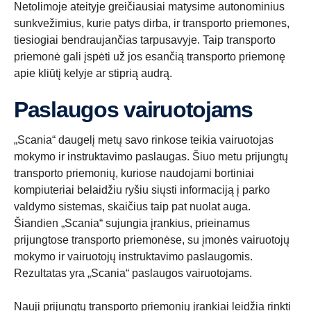
Netolimoje ateityje greičiausiai matysime autonominius
sunkvežimius, kurie patys dirba, ir transporto priemones,
tiesiogiai bendraujančias tarpusavyje. Taip transporto
priemonė gali įspėti už jos esančią transporto priemonę
apie kliūtį kelyje ar stiprią audrą.
Paslaugos vairuotojams
„Scania“ daugelį metų savo rinkose teikia vairuotojas
mokymo ir instruktavimo paslaugas. Šiuo metu prijungtų
transporto priemonių, kuriose naudojami bortiniai
kompiuteriai belaidžiu ryšiu siųsti informaciją į parko
valdymo sistemas, skaičius taip pat nuolat auga.
Šiandien „Scania“ sujungia įrankius, prieinamus
prijungtose transporto priemonėse, su įmonės vairuotojų
mokymo ir vairuotojų instruktavimo paslaugomis.
Rezultatas yra „Scania“ paslaugos vairuotojams.
Nauji prijungtų transporto priemonių įrankiai leidžia rinkti