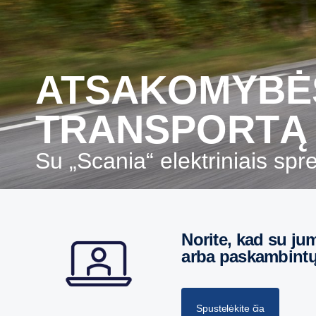
ATSAKOMYBĖS UŽ TVARŲ
TRANSPORTĄ 
Su „Scania“ elektriniais sp
Norite, kad su jumis susisiektų dėl asmeninio susitikimo
arba paskambintų 
Spustelėkite čia