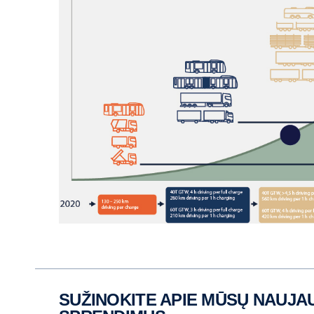
SUŽINOKITE APIE MŪSŲ NAUJAUSIĄ AKUMULIATORINĮ ELEKTRINĮ SUNKVEŽIMĮ IR ELEKTROS