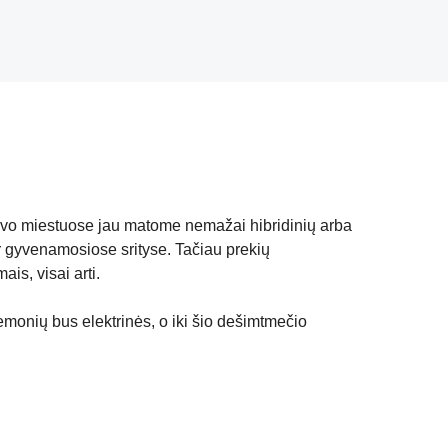
 savo miestuose jau matome nemažai hibridinių arba
ar gyvenamosiose srityse. Tačiau prekių
ais, visai arti.
emonių bus elektrinės, o iki šio dešimtmečio