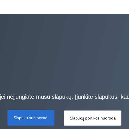
ei neįjungiate mūsų slapukų. Įjunkite slapukus, kad
Slapukų nustatymai
Slapukų politikos nuoroda