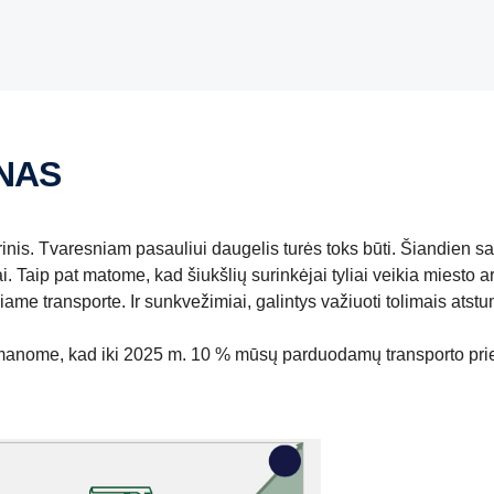
ANAS
trinis. Tvaresniam pasauliui daugelis turės toks būti. Šiandien
i. Taip pat matome, kad šiukšlių surinkėjai tyliai veikia miesto 
iame transporte. Ir sunkvežimiai, galintys važiuoti tolimais atstum
kad manome, kad iki 2025 m. 10 % mūsų parduodamų transporto pri