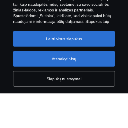
tai, kaip naudojatės mūsų svetaine, su savo socialinės
Produktai
žiniasklaidos, reklamos ir analizės partneriais.
Spustelėdami „Sutinku“, leidžiate, kad visi slapukai būtų
naudojami ir informacija būtų dalijamasi. Slapukus taip
Paslaugos
pat galite tvarkyti spustelėję „Slapukų nustatymai“ ir
pasirinkę norimas priimti kategorijas. Norėdami sužinoti
daugiau, kaip naudojame slapukus, apsilankykite mūsų
Leisti visus slapukus
Apie „Scania“
slapukų skiltyje, kurią rasite spustelėję nuorodą po šiuo
tekstu.
Slapukų politikos nuoroda
Atsisakyti visų
Scania in Your Region:
LIETUVA
Slapukų nustatymai
Teisinis pranešimas
Privatumo pareiškimas
Slapukai