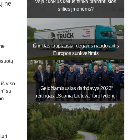
vėjai: kokius kelius tenka praminti šios
tų ne
srities įmonėms?
Išrinktas taupiausiai degalus naudojantis
ame
Europos sunkvežimis
esuotų
iš viso
„Geidžiamiausias darbdavys 2023“
on“ su
reitingas: „Scania Lietuva“ tarp lyderių
mo
turi