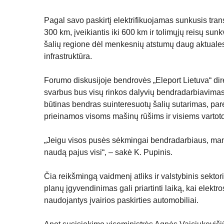
Pagal savo paskirtį elektrifikuojamas sunkusis trans
300 km, įveikiantis iki 600 km ir tolimųjų reisų sun
šalių regione dėl menkesnių atstumų daug aktuales
infrastruktūra.
Forumo diskusijoje bendrovės „Eleport Lietuva“ dire
svarbus bus visų rinkos dalyvių bendradarbiavimas:
būtinas bendras suinteresuotų šalių sutarimas, paren
prieinamos visoms mašinų rūšims ir visiems vartot
„Jeigu visos pusės sėkmingai bendradarbiaus, manau,
naudą pajus visi“, – sakė K. Pupinis.
Čia reikšmingą vaidmenį atliks ir valstybinis sektor
planų įgyvendinimas gali priartinti laiką, kai elekt
naudojantys įvairios paskirties automobiliai.