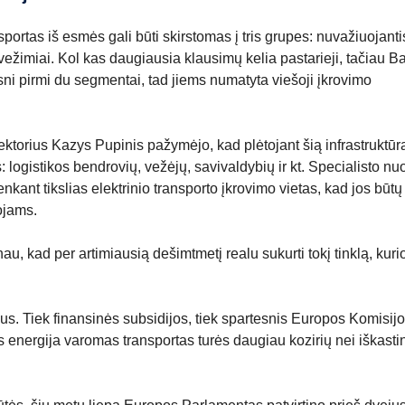
portas iš esmės gali būti skirstomas į tris grupes: nuvažiuojantis
kvežimiai. Kol kas daugiausia klausimų kelia pastarieji, tačiau Ba
ni pirmi du segmentai, tad jiems numatyta viešoji įkrovimo
ktorius Kazys Pupinis pažymėjo, kad plėtojant šią infrastruktūrą
 logistikos bendrovių, vežėjų, savivaldybių ir kt. Specialisto n
kant tikslias elektrinio transporto įkrovimo vietas, kad jos būtų
ojams.
 kad per artimiausią dešimtmetį realu sukurti tokį tinklą, kuri
ius. Tiek finansinės subsidijos, tiek spartesnis Europos Komisij
ros energija varomas transportas turės daugiau kozirių nei iškasti