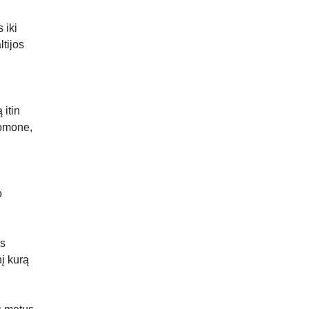
 iki
ltijos
 itin
uomone,
o
os
nį kurą