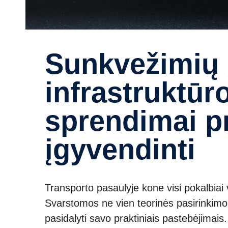
Sunkvežimių įkrovimo
infrastruktūr
sprendimai pri
įgyvendinti
Transporto pasaulyje kone visi pokalbiai v
Svarstomos ne vien teorinės pasirinkimo 
pasidalyti savo praktiniais pastebėjimais