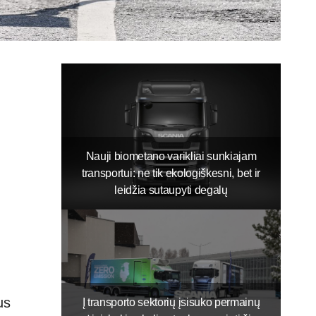
Nauji biometano varikliai sunkiajam
transportui: ne tik ekologiškesni, bet ir
leidžia sutaupyti degalų
us
Į transporto sektorių įsisuko permainų