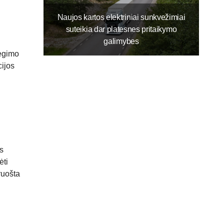
Naujos kartos elektriniai sunkvežimiai
suteikia dar platesnes pritaikymo
galimybes
degimo
cijos
s
ėti
ruošta