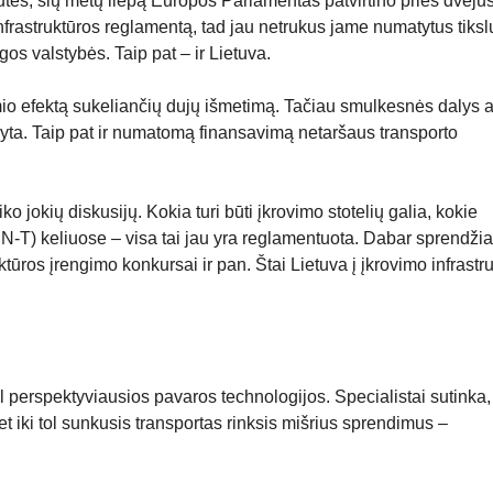
ūtės, šių metų liepą Europos Parlamentas patvirtino prieš dveju
frastruktūros reglamentą, tad jau netrukus jame numatytus tikslu
gos valstybės. Taip pat – ir Lietuva.
amio efektą sukeliančių dujų išmetimą. Tačiau smulkesnės dalys
aryta. Taip pat ir numatomą finansavimą netaršaus transporto
ko jokių diskusijų. Kokia turi būti įkrovimo stotelių galia, kokie
TEN-T) keliuose – visa tai jau yra reglamentuota. Dabar sprendžia
ktūros įrengimo konkursai ir pan. Štai Lietuva į įkrovimo infrastr
ėl perspektyviausios pavaros technologijos. Specialistai sutinka
bet iki tol sunkusis transportas rinksis mišrius sprendimus –