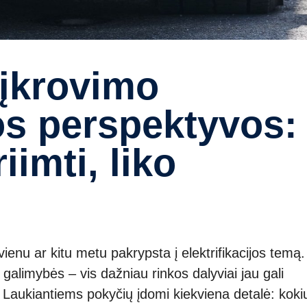
os perspektyvos:
imti, liko
ienu ar kitu metu pakrypsta į elektrifikacijos temą.
galimybės – vis dažniau rinkos dalyviai jau gali
. Laukiantiems pokyčių įdomi kiekviena detalė: koki