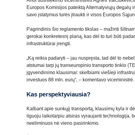
Anot susisiekimo viceministrės Agnės Vaiciukeviči
Europos Komisijos pateiktą Alternatyviųjų degalų in
savo įstatymus turės įtraukti ir visos Europos Sąjun
Pagrindinis šio reglamento tikslas – mažinti šiltn
gerokai konkretesnį planą, kas dėl to turi būti pad
infrastruktūrai įrengti.
„Ką reikia padaryti – jau nuspręsta, tad dėl to nebeli
atstumai tarp jų transeuropinio transporto tinklo (
įgyvendinimo klausimai: skelbiami viešieji infrastru
investuos 88 mln. eurų“, – komentavo viceministrė.
Kas perspektyviausia?
Kalbant apie sunkųjį transportą, klausimų kyla ir d
ilguoju laikotarpiu atsiras vyraujanti technologija, 
neeliminuos nė vieno pasirinkimo.