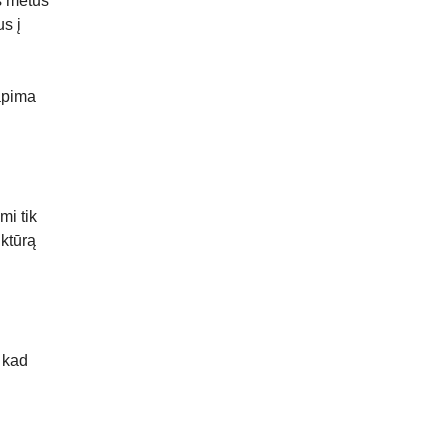
s metus
s į
 apima
mi tik
uktūrą
, kad