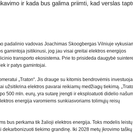
ikavimo ir kada bus galima priimti, kad verslas tap
stymo padalinio vadovas Joachimas Skoogbergas Vilniuje vykusi
amintoja įsitikinusi, jog jau visai greitai elektros energijos
dicinio transporto ekosistema. Prie to prisideda daugybė suinter
tiek ir patys gamintojai.
meratui „Traton“. Jis drauge su kitomis bendrovėmis investuoja 
rčiai užsitikrina elektros pavarai reikiamų medžiagų tiekimą. „Trat
po 500 mln. eurų, yra sutarę įrengti ir eksploatuoti didelio našu
 elektros energija varomiems sunkiasvoriams tolimųjų reisų
oms bus perkama tik žalioji elektros energija. Toks modelis leistų
dekarbonizuoti tiekimo grandinę. Iki 2028 metų įkrovimo taškų 