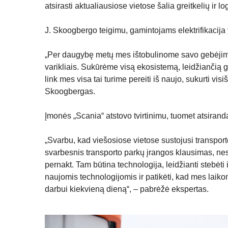
atsirasti aktualiausiose vietose šalia greitkelių ir l
J. Skoogbergo teigimu, gamintojams elektrifikacija 
„Per daugybę metų mes ištobulinome savo gebėjimą
varikliais. Sukūrėme visą ekosistemą, leidžiančią g
link mes visa tai turime pereiti iš naujo, sukurti visi
Skoogbergas.
Įmonės „Scania“ atstovo tvirtinimu, tuomet atsiran
„Svarbu, kad viešosiose vietose sustojusi transport
svarbesnis transporto parkų įrangos klausimas, ne
pernakt. Tam būtina technologija, leidžianti stebėti i
naujomis technologijomis ir patikėti, kad mes laik
darbui kiekvieną dieną“, – pabrėžė ekspertas.