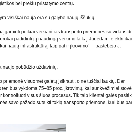
ogistikos bei prekių pristatymo centrų.
yra visiškai nauja era su galybe naujų iššūkių.
 gaminti puikiai veikiančias transporto priemones su vidaus 
erokai padidinti jų naudingą veikimo laiką. Judėdami elektrifika
škai naują infrastruktūrą, taip pat ir įkrovimo“, – pastebėjo J.
da naujo pobūdžio uždavinių.
o priemonė visuomet galėtų įsikrauti, o ne tuščiai lauktų. Dar
s ten bus vykdoma 75–85 proc. įkrovimų, kai sunkvežimiai stovė
r kontroliuoti visus šiuos procesus. Tik taip klientai galės pasitik
omės savo pažado suteikti tokią transporto priemonę, kuri bus pa