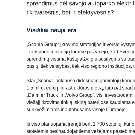
sprendimus dėl savojo autoparko elektrif
tik tvaresnis, bet ir efektyvesnis?
Visiškai nauja era
„Scania Group“ įkrovimo strategijos ir verslo vy
Transporto inovacijų forume pažymėjo, kad Švedijos g
sprendimų visuma kaštų atžvilgiu susilygins su tra
pusių: tiek valstybės, tiek viso regiono institucijos, 
Štai „Scania“ priklauso didesniam gamintojų konglo
1,5 mlrd. eurų į infrastruktūros plėtrą, taip pat spa
„Daimler Truck“ ir „Volvo Group“, visi investuodami 
viešąjį įkrovimo tinklą, skirtą baterijose kaupiama
sunkvežimiams ir autobusams visoje Europoje.
Iš viso planuojama įrengti bent 1 700 stotelių, kuri
stotelėmis besinaudojantiems vežėjams pastebimai 