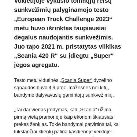
Vokietijoje vykusio tolimųjų reisų
sunkvežimių palyginamojo testo
„European Truck Challenge 2023“
metu buvo išrinktas taupiausiai
degalus naudojantis sunkvežimis.
Juo tapo 2021 m. pristatytas vilkikas
„Scania 420 R“ su įdiegtu „Super“
jėgos agregatu.
Testo metu vidutinės
„Scania Super“
dyzelino
sąnaudos buvo 4,9 proc. mažesnės nei kitų,
bandyme dalyvavusių gamintojų sunkvežimių.
„Tai dar vienas įrodymas, kad „Scania“ užima
pirmą vietą pramonėje kaip ekonomiškiausias
prekės ženklas. Tokie bandymai patvirtina tai, ką
tūkstančiai klientų patiria kasdienėje veikloje –