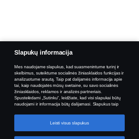
Slapukų informacija
Mes naudojame slapukus, kad suasmenintume turinį ir
skelbimus, suteiktume socialinės žiniasklaidos funkcijas ir
analizuotume srautą. Taip pat dalijamės informacija apie
tai, kaip naudojatės mūsų svetaine, su savo socialinės
žiniasklaidos, reklamos ir analizės partneriais.
Spustelėdami „Sutinku“, leidžiate, kad visi slapukai būtų
naudojami ir informacija būtų dalijamasi. Slapukus taip
pat galite tvarkyti spustelėję „Slapukų nustatymai“ ir
pasirinkę norimas priimti kategorijas. Norėdami sužinoti
daugiau, kaip naudojame slapukus, apsilankykite mūsų
Leisti visus slapukus
slapukų skiltyje, kurią rasite spustelėję nuorodą po šiuo
tekstu.
Slapukų politikos nuoroda