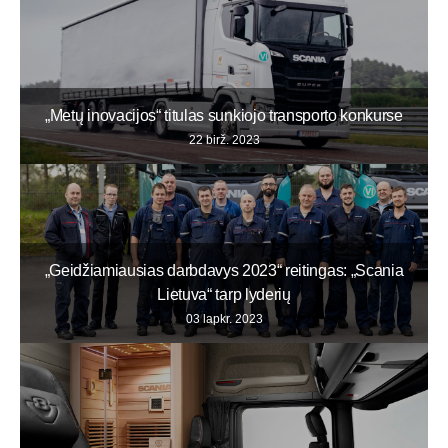
„Metų inovacijos“ titulas sunkiojo transporto konkurse
22 birž. 2023
„Geidžiamiausias darbdavys 2023“ reitingas: „Scania
Lietuva“ tarp lyderių
03 lapkr. 2023