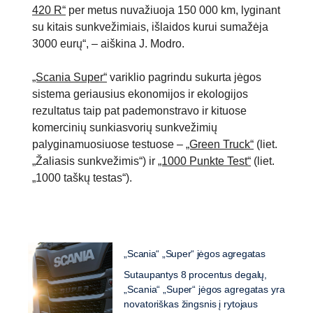
420 R“
per metus nuvažiuoja 150 000 km, lyginant
su kitais sunkvežimiais, išlaidos kurui sumažėja
3000 eurų“, – aiškina J. Modro.
„Scania Super“
variklio pagrindu sukurta jėgos
sistema geriausius ekonomijos ir ekologijos
rezultatus taip pat pademonstravo ir kituose
komercinių sunkiasvorių sunkvežimių
palyginamuosiuose testuose –
„Green Truck“
(liet.
„Žaliasis sunkvežimis“) ir
„1000 Punkte Test“
(liet.
„1000 taškų testas“).
„Scania“ „Super“ jėgos agregatas
Sutaupantys 8 procentus degalų,
„Scania“ „Super“ jėgos agregatas yra
novatoriškas žingsnis į rytojaus