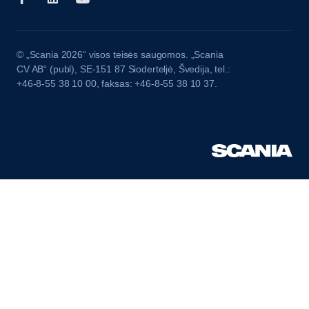
© „Scania 2026“ visos teisės saugomos. „Scania
CV AB“ (publ), SE-151 87 Sioderteljė, Švedija, tel.:
+46-8-55 38 10 00, faksas: +46-8-55 38 10 37.