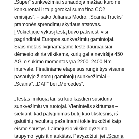
„Super“ sunkvežimiai sunaudoja mažiau kuro nei
konkurentai ir taip gerokai sumažina CO2
emisijas“, – sako Julianas Modro, „Scania Trucks“
pramonės sprendimų skyriaus atstovas.
Į Vokietijoje vykusį testą buvo pakviesti visi
pagrindiniai Europos sunkvežimių gamintojai.
Šiais metais lyginamajame teste daugiausiai
dėmesio skirta vilkikams, kurių galia neviršija 450
AG, o sukimo momentas yra 2200–2400 Nm
intervale. Finaliniame etape susirungė trys visame
pasaulyje žinomų gamintojų sunkvežimiai –
„Scania“, „DAF“ bei „Mercedes“.
„Testas imituoja tai, su kuo kasdien susiduria
sunkvežimių vairuotojai. Vienintelis skirtumas –
siekiant, kad palyginimas būtų kuo tikslesnis, iš
galutinių rezultatų pašalinami tokie trukdžiai kaip
eismo spūstys. Laimėjusio vilkiko dyzelino
taupymo lygis itin aukštas. Pavyzdžiui, jei
„Scania