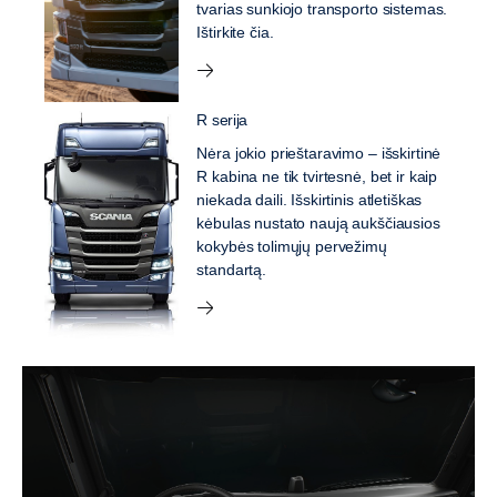
tvarias sunkiojo transporto sistemas.
Ištirkite čia.
R serija
Nėra jokio prieštaravimo – išskirtinė
R kabina ne tik tvirtesnė, bet ir kaip
niekada daili. Išskirtinis atletiškas
kėbulas nustato naują aukščiausios
kokybės tolimųjų pervežimų
standartą.