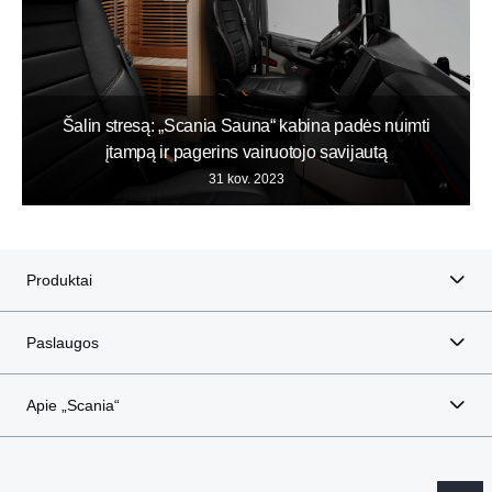
Šalin stresą: „Scania Sauna“ kabina padės nuimti
įtampą ir pagerins vairuotojo savijautą
31 kov. 2023
Produktai
Paslaugos
Apie „Scania“