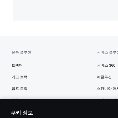
운송 솔루션
서비스 솔루
트랙터
서비스 360
카고 트럭
에콜루션
덤프 트럭
스카니아 어
중형 카고 트럭
스카니아 파
쿠키 정보