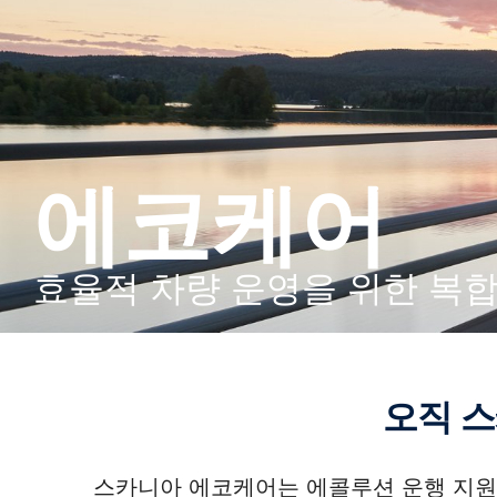
에코케어
효율적 차량 운영을 위한 복
오직
스카니아 에코케어는 에콜루션 운행 지원 