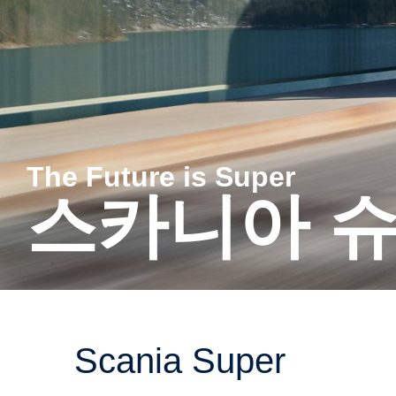
The Future is Super
스카니아 
Scania Super