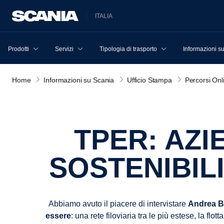
ITALIA
Prodotti
Servizi
Tipologia di trasporto
Informazioni s
Home
Informazioni su Scania
Ufficio Stampa
Percorsi Onl
TPER: AZIENDA CHE HA FATTO DELLA
SOSTENIBIL
Abbiamo avuto il piacere di intervistare
Andrea B
essere
: una rete filoviaria tra le più estese, la flo