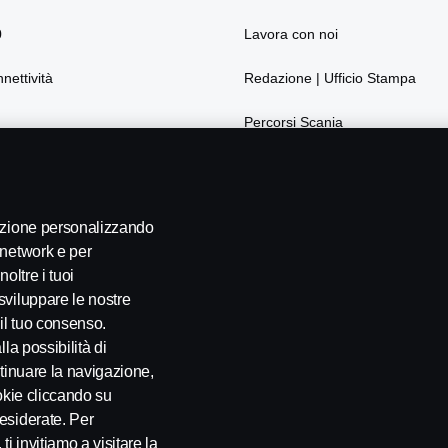
0
Lavora con noi
nnettività
Redazione | Ufficio Stampa
Percorsi Scania
La sostenibilità secondo Scania
Webshop
gazione personalizzando
 network e per
oltre i tuoi
sviluppare le nostre
 il tuo consenso.
Intervista a Sergio Lo Monte, Confartigianato
I
la possibilità di
Trasporti
T
ontinuare la navigazione,
19 gen 2022
1
okie cliccando su
a
esiderate. Per
Modello 231
Impostazione Cookie
Le Associazioni di Categoria hanno incontrato la Ministra
L
n
i invitiamo a visitare la
dei Trasporti Paola De Micheli per discutere di quanto
2