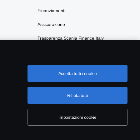
Finanziamenti
Assicurazione
Trasparenza Scania Finance Italy
Privacy Scania Finance Italy
Accetta tutti i cookie
Rifiuta tutti
ntervista a Francesco Naso, Responsabile
echnology & Market di Motus-E
Impostazioni cookie
9 gen 2022
o scenario di sviluppo del mercato degli autoveicoli al
030 ipotizzato da MOTUS-E prevede circa 4,9 milioni di