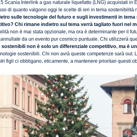
15 Scania Interlink a gas naturale liquefatto (LNG) acquistati in 
di quanto valgono oggi le scelte di ieri in tema sostenibilità n
ro sulle tecnologie del futuro e sugli investimenti in tema 
itivo? Chi rimane indietro sul tema verrà tagliato fuori nel
lità non è mai stata opzionale, ma ora è determinante per il futur
nnullate da un evento pur cosmico puntuale. Chi utilizzerà ques
 sostenibili non è solo un differenziale competitivo, ma è un
cnologie sostenibili. Chi non avrà queste competenze sarà out. Le 
tri figli ci obbligano, eticamente, a mantenere prioritari questi obi