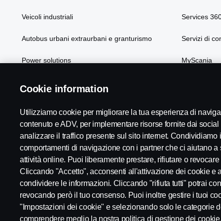
Veicoli industriali
Services 36
Autobus urbani extraurbani e granturismo
Servizi di co
Power solutions
MyScania
Soluzioni Scania
Cookie information
Utilizziamo cookie per migliorare la tua esperienza di navi
contenuto e ADV, per implementare risorse fornite dai social
analizzare il traffico presente sul sito internet. Condividiamo in
comportamenti di navigazione con i partner che ci aiutano a 
Scania in Your Region:
Italia
attività online. Puoi liberamente prestare, rifiutare o revocare
Intervista a Fulvio Paolo Profeta, Barilla Group
Cliccando "Accetto", acconsenti all'attivazione dei cookie e al
19 gen 2022
condividere le informazioni. Cliccando "rifiuta tutti" potrai c
revocando però il tuo consenso. Puoi inoltre gestire i tuoi co
L’emergenza sanitaria ha messo a dura prova il sistem
"Impostazioni dei cookie" e selezionando solo le categorie d
Note legali
trasportistico italiano. Come hanno vissuto la situazione
Privacy statement
Cookies
Whistleblowing
le grandi aziende committenti? La sostenibilità rimane u
comprendere meglio la nostra politica di gestione dei cookie, t