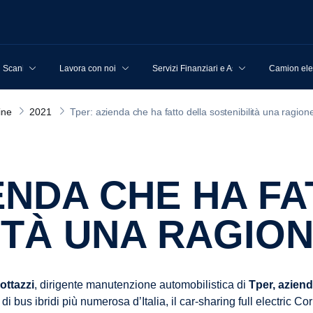
u Scania
Lavora con noi
Servizi Finanziari e Assicurativi
Camion elet
ine
2021
Tper: azienda che ha fatto della sostenibilità una ragion
ITÀ UNA RAGION
ottazzi
, dirigente manutenzione automobilistica di
Tper, aziend
tta di bus ibridi più numerosa d’Italia, il car-sharing full electric