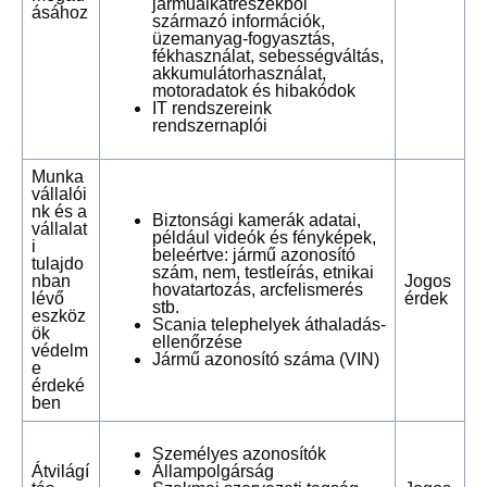
járműalkatrészekből
ásához
származó információk,
üzemanyag-fogyasztás,
fékhasználat, sebességváltás,
akkumulátorhasználat,
motoradatok és hibakódok
IT rendszereink
rendszernaplói
Munka
vállalói
nk és a
Biztonsági kamerák adatai,
vállalat
például videók és fényképek,
i
beleértve: jármű azonosító
tulajdo
szám, nem, testleírás, etnikai
nban
Jogos
hovatartozás, arcfelismerés
lévő
érdek
stb.
eszköz
Scania telephelyek áthaladás-
ök
ellenőrzése
védelm
Jármű azonosító száma (VIN)
e
érdeké
ben
Személyes azonosítók
Átvilágí
Állampolgárság