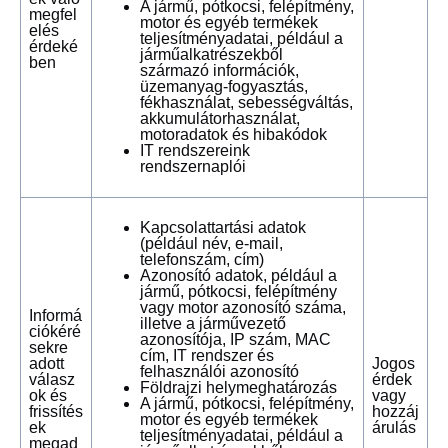
A jármű, pótkocsi, felépítmény,
megfel
motor és egyéb termékek
elés
teljesítményadatai, például a
érdeké
járműalkatrészekből
ben
származó információk,
üzemanyag-fogyasztás,
fékhasználat, sebességváltás,
akkumulátorhasználat,
motoradatok és hibakódok
IT rendszereink
rendszernaplói
Kapcsolattartási adatok
(például név, e-mail,
telefonszám, cím)
Azonosító adatok, például a
jármű, pótkocsi, felépítmény
vagy motor azonosító száma,
Informá
illetve a járművezető
ciókéré
azonosítója, IP szám, MAC
sekre
cím, IT rendszer és
adott
Jogos
felhasználói azonosító
válasz
érdek
Földrajzi helymeghatározás
ok és
vagy
A jármű, pótkocsi, felépítmény,
frissítés
hozzáj
motor és egyéb termékek
ek
árulás
teljesítményadatai, például a
megad