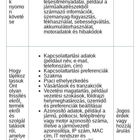
k
teljesítményadatai, például a
nyomo
járműalkatrészekből
n
származó információk,
követé
üzemanyag-fogyasztás,
se
fékhasználat, sebességváltás,
akkumulátorhasználat,
motoradatok és hibakódok
Kapcsolattartási adatok
(például név, e-mail,
telefonszám, cím)
Hogy
Kapcsolattartási preferenciák
tájékoz
Szakma
tassuk
Piaci elhelyezkedés
Önt
Vásárlások és tranzakciók
olyan
Vezetési magatartás, például
frissítés
vezetési szokások, földrajzi
ekről,
helymeghatározás, üzemidő
termék
és preferenciák beállításai
ekről
Azonosító adatok, például a
Jogos
és
jármű, pótkocsi, felépítmény
érdek
szolgál
vagy motor azonosító száma,
vagy
tatások
illetve a járművezető
hozzáj
ról,
azonosítója, IP szám, MAC
árulás
amelye
cím, IT rendszer és