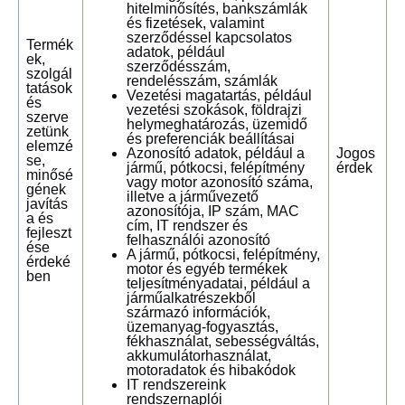
hitelminősítés, bankszámlák
és fizetések, valamint
szerződéssel kapcsolatos
Termék
adatok, például
ek,
szerződésszám,
szolgál
rendelésszám, számlák
tatások
Vezetési magatartás, például
és
vezetési szokások, földrajzi
szerve
helymeghatározás, üzemidő
zetünk
és preferenciák beállításai
elemzé
Azonosító adatok, például a
Jogos
se,
jármű, pótkocsi, felépítmény
érdek
minősé
vagy motor azonosító száma,
gének
illetve a járművezető
javítás
azonosítója, IP szám, MAC
a és
cím, IT rendszer és
fejleszt
felhasználói azonosító
ése
A jármű, pótkocsi, felépítmény,
érdeké
motor és egyéb termékek
ben
teljesítményadatai, például a
járműalkatrészekből
származó információk,
üzemanyag-fogyasztás,
fékhasználat, sebességváltás,
akkumulátorhasználat,
motoradatok és hibakódok
IT rendszereink
rendszernaplói