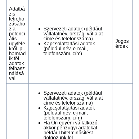
Adatbá
zis
létreho
zásáho
z a
Szervezeti adatok (például
potenci
vállalatnév, ország, vállalat
ális
címe és telefonszáma)
Jogos
ügyfele
Kapcsolattartási adatok
érdek
kről, pl.
(például név, e-mail,
harmad
telefonszám, cím)
ik fél
adatok
felhasz
nálásá
val
Szervezeti adatok (például
vállalatnév, ország, vállalat
címe és telefonszáma)
Kapcsolattartási adatok
(például név, e-mail,
telefonszám, cím)
Ha Ön egyéni vállalkozó,
akkor pénzügyi adatokat,
például hitelminősítést
dolgozunk fel