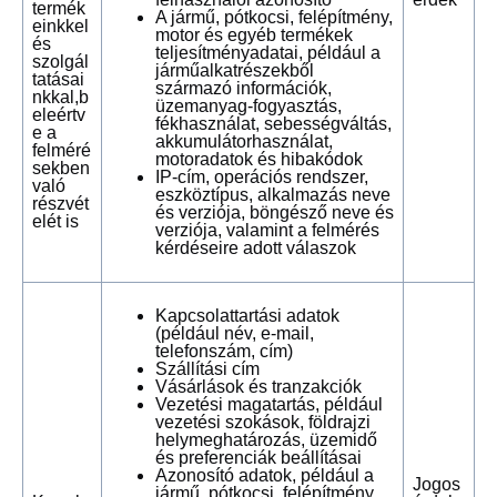
termék
A jármű, pótkocsi, felépítmény,
einkkel
motor és egyéb termékek
és
teljesítményadatai, például a
szolgál
járműalkatrészekből
tatásai
származó információk,
nkkal,b
üzemanyag-fogyasztás,
eleértv
fékhasználat, sebességváltás,
e a
akkumulátorhasználat,
felméré
motoradatok és hibakódok
sekben
IP-cím, operációs rendszer,
való
eszköztípus, alkalmazás neve
részvét
és verziója, böngésző neve és
elét is
verziója, valamint a felmérés
kérdéseire adott válaszok
Kapcsolattartási adatok
(például név, e-mail,
telefonszám, cím)
Szállítási cím
Vásárlások és tranzakciók
Vezetési magatartás, például
vezetési szokások, földrajzi
helymeghatározás, üzemidő
és preferenciák beállításai
Azonosító adatok, például a
Jogos
jármű, pótkocsi, felépítmény