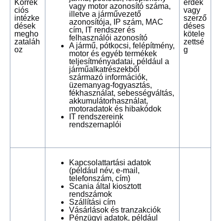
Korrek
érdek
vagy motor azonosító száma,
ciós
vagy
illetve a járművezető
intézke
szerző
azonosítója, IP szám, MAC
dések
déses
cím, IT rendszer és
megho
kötele
felhasználói azonosító
zataláh
zettsé
A jármű, pótkocsi, felépítmény,
oz
g
motor és egyéb termékek
teljesítményadatai, például a
járműalkatrészekből
származó információk,
üzemanyag-fogyasztás,
fékhasználat, sebességváltás,
akkumulátorhasználat,
motoradatok és hibakódok
IT rendszereink
rendszernaplói
Kapcsolattartási adatok
(például név, e-mail,
telefonszám, cím)
Scania által kiosztott
rendszámok
Szállítási cím
Vásárlások és tranzakciók
Pénzügyi adatok, például