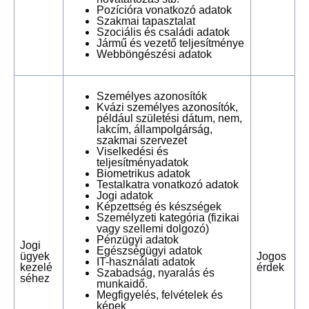
Pozícióra vonatkozó adatok
Szakmai tapasztalat
Szociális és családi adatok
Jármű és vezető teljesítménye
Webböngészési adatok
Személyes azonosítók
Kvázi személyes azonosítók,
például születési dátum, nem,
lakcím, állampolgárság,
szakmai szervezet
Viselkedési és
teljesítményadatok
Biometrikus adatok
Testalkatra vonatkozó adatok
Jogi adatok
Képzettség és készségek
Személyzeti kategória (fizikai
vagy szellemi dolgozó)
Pénzügyi adatok
Jogi
Egészségügyi adatok
ügyek
Jogos
IT-használati adatok
kezelé
érdek
Szabadság, nyaralás és
séhez
munkaidő.
Megfigyelés, felvételek és
képek