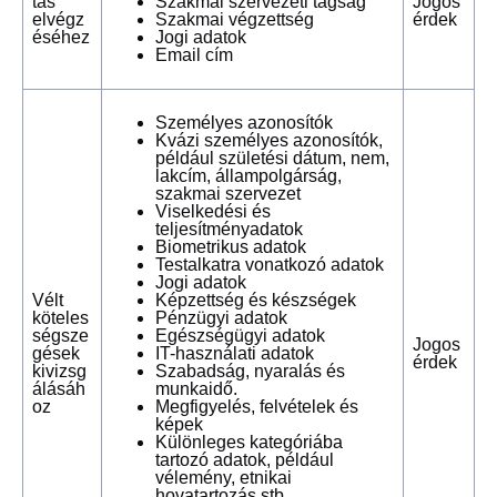
tás
Szakmai szervezeti tagság
Jogos
elvégz
Szakmai végzettség
érdek
éséhez
Jogi adatok
Email cím
Személyes azonosítók
Kvázi személyes azonosítók,
például születési dátum, nem,
lakcím, állampolgárság,
szakmai szervezet
Viselkedési és
teljesítményadatok
Biometrikus adatok
Testalkatra vonatkozó adatok
Jogi adatok
Vélt
Képzettség és készségek
köteles
Pénzügyi adatok
ségsze
Egészségügyi adatok
Jogos
gések
IT-használati adatok
érdek
kivizsg
Szabadság, nyaralás és
álásáh
munkaidő.
oz
Megfigyelés, felvételek és
képek
Különleges kategóriába
tartozó adatok, például
vélemény, etnikai
hovatartozás stb.