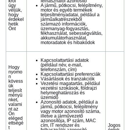
kről
felhasználói azonosító
úgy
A jármű, pótkocsi, felépítmény,
véljük,
motor és egyéb termékek
hogy
teljesítményadatai, például a
érdekel
járműalkatrészekből
hetik
származó információk,
Önt
üzemanyag-fogyasztás,
fékhasználat, sebességváltás,
akkumulátorhasználat,
motoradatok és hibakódok
Kapcsolattartási adatok
(például név, e-mail,
Hogy
telefonszám, cím)
nyomo
Kapcsolattartási preferenciák
n
Vásárlások és tranzakciók
kövess
Vezetési magatartás, például
ük
vezetési szokások, földrajzi
teljesít
helymeghatározás és
ményü
üzemidő
nket,
Azonosító adatok, például a
valami
jármű, pótkocsi, felépítmény
nt az
vagy motor azonosító száma,
Ön
illetve a járművezető
eléged
azonosítója, IP szám, MAC
ettségé
cím, IT rendszer és
Jogos
t
felhasználói azonosító
érdek