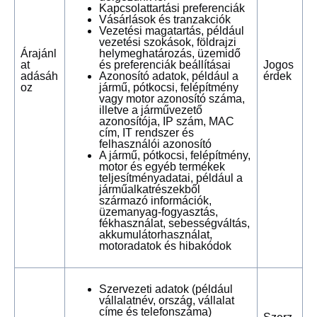
Kapcsolattartási preferenciák
Vásárlások és tranzakciók
Vezetési magatartás, például
vezetési szokások, földrajzi
Árajánl
helymeghatározás, üzemidő
at
és preferenciák beállításai
Jogos
adásáh
Azonosító adatok, például a
érdek
oz
jármű, pótkocsi, felépítmény
vagy motor azonosító száma,
illetve a járművezető
azonosítója, IP szám, MAC
cím, IT rendszer és
felhasználói azonosító
A jármű, pótkocsi, felépítmény,
motor és egyéb termékek
teljesítményadatai, például a
járműalkatrészekből
származó információk,
üzemanyag-fogyasztás,
fékhasználat, sebességváltás,
akkumulátorhasználat,
motoradatok és hibakódok
Szervezeti adatok (például
vállalatnév, ország, vállalat
címe és telefonszáma)