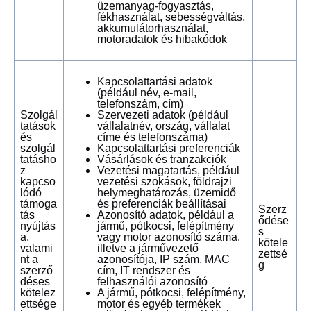
üzemanyag-fogyasztás,
fékhasználat, sebességváltás,
akkumulátorhasználat,
motoradatok és hibakódok
Kapcsolattartási adatok
(például név, e-mail,
telefonszám, cím)
Szolgál
Szervezeti adatok (például
tatások
vállalatnév, ország, vállalat
és
címe és telefonszáma)
szolgál
Kapcsolattartási preferenciák
tatásho
Vásárlások és tranzakciók
z
Vezetési magatartás, például
kapcso
vezetési szokások, földrajzi
lódó
helymeghatározás, üzemidő
támoga
és preferenciák beállításai
Szerz
tás
Azonosító adatok, például a
ődése
nyújtás
jármű, pótkocsi, felépítmény
s
a,
vagy motor azonosító száma,
kötele
valami
illetve a járművezető
zettsé
nt a
azonosítója, IP szám, MAC
g
szerző
cím, IT rendszer és
déses
felhasználói azonosító
kötelez
A jármű, pótkocsi, felépítmény,
ettsége
motor és egyéb termékek