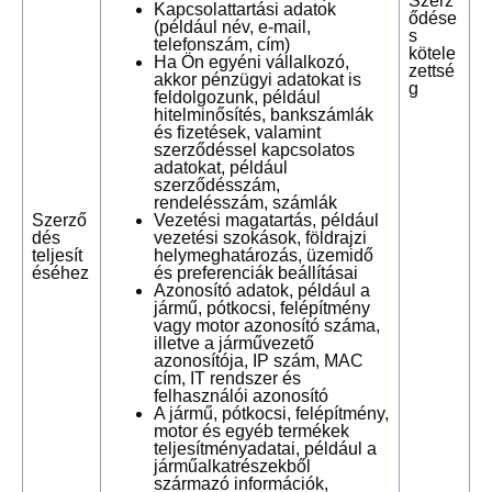
Szerz
Kapcsolattartási adatok
ődése
(például név, e-mail,
s
telefonszám, cím)
kötele
Ha Ön egyéni vállalkozó,
zettsé
akkor pénzügyi adatokat is
g
feldolgozunk, például
hitelminősítés, bankszámlák
és fizetések, valamint
szerződéssel kapcsolatos
adatokat, például
szerződésszám,
rendelésszám, számlák
Szerző
Vezetési magatartás, például
dés
vezetési szokások, földrajzi
teljesít
helymeghatározás, üzemidő
éséhez
és preferenciák beállításai
Azonosító adatok, például a
jármű, pótkocsi, felépítmény
vagy motor azonosító száma,
illetve a járművezető
azonosítója, IP szám, MAC
cím, IT rendszer és
felhasználói azonosító
A jármű, pótkocsi, felépítmény,
motor és egyéb termékek
teljesítményadatai, például a
járműalkatrészekből
származó információk,