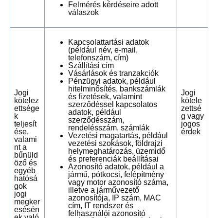
Felmérés kérdéseire adott
válaszok
Kapcsolattartási adatok
(például név, e-mail,
telefonszám, cím)
Szállítási cím
Vásárlások és tranzakciók
Pénzügyi adatok, például
hitelminősítés, bankszámlák
Jogi
Jogi
és fizetések, valamint
kötelez
kötele
szerződéssel kapcsolatos
ettsége
zettsé
adatok, például
k
g vagy
szerződésszám,
teljesít
jogos
rendelésszám, számlák
ése,
érdek
Vezetési magatartás, például
valami
vezetési szokások, földrajzi
nt a
helymeghatározás, üzemidő
bűnüld
és preferenciák beállításai
öző és
Azonosító adatok, például a
egyéb
jármű, pótkocsi, felépítmény
hatósá
vagy motor azonosító száma,
gok
illetve a járművezető
jogi
azonosítója, IP szám, MAC
megker
cím, IT rendszer és
esésén
felhasználói azonosító
ek való