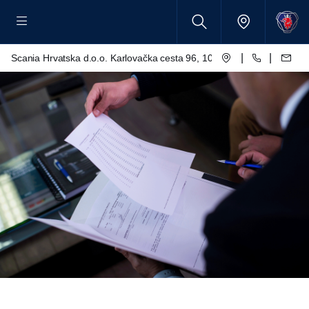
|
|
Scania Hrvatska d.o.o. Karlovačka cesta 96, 10250 Lučko