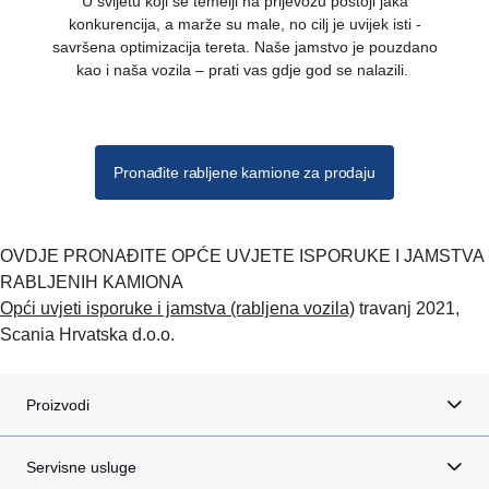
U svijetu koji se temelji na prijevozu postoji jaka
konkurencija, a marže su male, no cilj je uvijek isti -
savršena optimizacija tereta. Naše jamstvo je pouzdano
kao i naša vozila – prati vas gdje god se nalazili.
Pronađite rabljene kamione za prodaju
OVDJE PRONAĐITE OPĆE UVJETE ISPORUKE I JAMSTVA
RABLJENIH KAMIONA
Opći uvjeti isporuke i jamstva (rabljena vozila)
travanj 2021,
Scania Hrvatska d.o.o.
Proizvodi
Servisne usluge