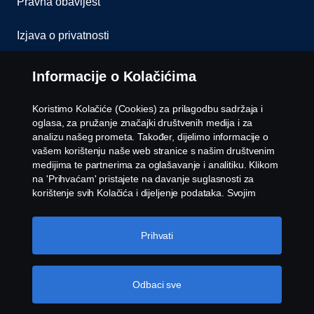
Pravna obavijest
Izjava o privatnosti
Kolačići
Informacije o Kolačićima
Kontaktirajte nas
Koristimo Kolačiće (Cookies) za prilagodbu sadržaja i
oglasa, za pružanje značajki društvenih medija i za
Whistleblowing
analizu našeg prometa. Također, dijelimo informacije o
vašem korištenju naše web stranice s našim društvenim
medijima te partnerima za oglašavanje i analitiku. Klikom
Postavke Kolačića
na 'Prihvaćam' pristajete na davanje suglasnosti za
korištenje svih Kolačića i dijeljenje podataka. Svojim
Kolačićima možete upravljati i klikom na 'Postavke
Kolačića' i odabirom kategorija koje želite prihvatiti. Za
detaljnije objašnjenje o tome kako koristimo Kolačiće,
Prihvati
posjetite naš odjeljak Kolačića koji možete pronaći klikom
na vezu ispod ovog teksta.
Cookie policy
Odbaci sve
© Copyright Scania 2026 Sva prava pridržana.
Scania Hrvatska d.o.o. Karlovačka cesta 96, 10250