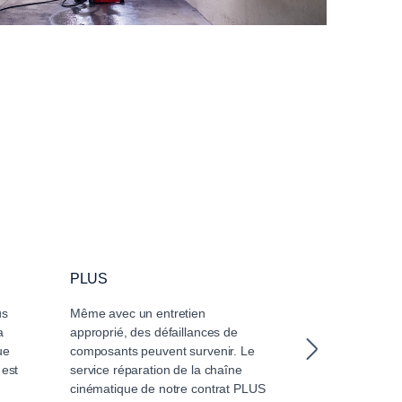
PLUS
CORE
us
Même avec un entretien
Que vous dispo
a
approprié, des défaillances de
propre atelier 
ue
composants peuvent survenir. Le
et les réglages
 est
service réparation de la chaîne
vous préfériez
cinématique de notre contrat PLUS
avoir de contra