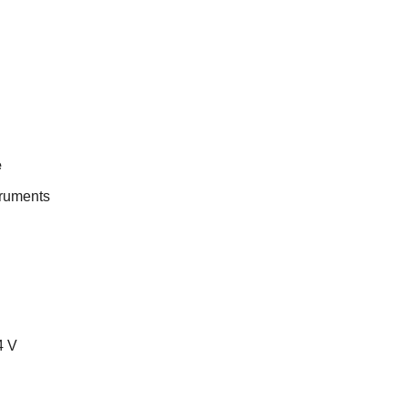
e
truments
4 V