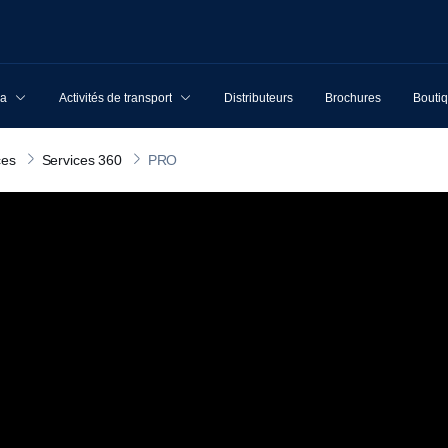
ia
Activités de transport
Distributeurs
Brochures
Boutiq
ces
Services 360
PRO