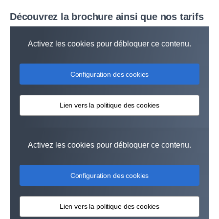
Découvrez la brochure ainsi que nos tarifs
L'offre Scania Control est spécialement développée
pour les véhicules électriques. Elle donne accès à
Activez les cookies pour débloquer ce contenu.
des services fondamentaux de gestion de parc,
adaptés à votre véhicule et son exploitation.
Configuration des cookies
✓ Rapport
✓ Performances
✓ Scania Zone
de suivi
des véhicules
Lien vers la politique des cookies
✓
✓ Services de
✓ Accès aux
Planification
recharge
données
d'entretien
électrique
✓ Position
✓ Listes de
✓ Évaluation des
Activez les cookies pour débloquer ce contenu.
des
contrôle avant
conducteurs
véhicules
conduite
Configuration des cookies
Fonctionnalités
Lien vers la politique des cookies