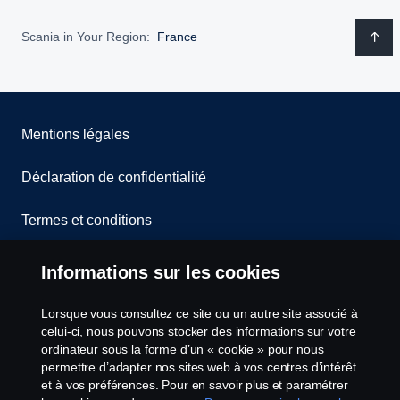
En savoir plus
Scania in Your Region:
France
Mentions légales
Déclaration de confidentialité
Termes et conditions
Contactez-nous
Camions 100 % électriques
Informations sur les cookies
Lanceurs d’alerte
Découvrez nos offres de camions électriques,
Lorsque vous consultez ce site ou un autre site associé à
celui-ci, nous pouvons stocker des informations sur votre
calibrées pour votre activité.
Politique de cookies
ordinateur sous la forme d’un « cookie » pour nous
permettre d’adapter nos sites web à vos centres d’intérêt
et à vos préférences. Pour en savoir plus et paramétrer
Notre offre de véhicules 100 % électriques
Configuration des cookies