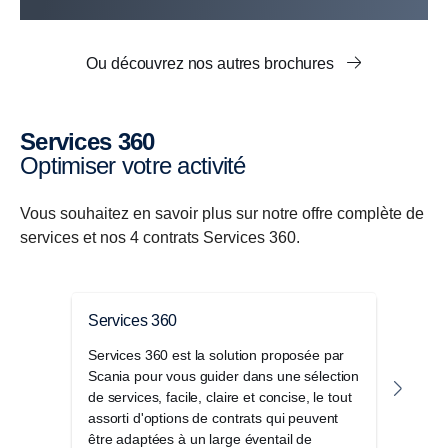
-
Le positionnement des véhicules :
pour la
visualisation des données des véhicules 100 %
électriques, l'information et le suivi de l'état de
Ou découvrez nos autres brochures
charge (SOC) sur cartes, renforcés par les données
cartographiques du transport routier. Informations
sur la recharge en cours, dans les informations du
Services 360
véhicule et sur la carte (icônes, événements). Les
Optimiser votre activité
mises à jour de données sont partagées selon la
fréquence standard d'une minute.
Vous souhaitez en savoir plus sur notre offre complète de
services et nos 4 contrats Services 360.
-
Le support d'autonomie
des véhicules 100 %
électriques vous aide à visualiser les cartes et à
utiliser un simulateur d'autonomie simple pour
Services 360
PR
connaître les performances des batteries dans les
conditions réelles d'utilisation. Connaître
Services 360 est la solution proposée par
Pour 
l'estimation de l'autonomie, en temps et en distance,
Scania pour vous guider dans une sélection
notre
de votre véhicule électrique vous permet de
de services, facile, claire et concise, le tout
de vo
assorti d'options de contrats qui peuvent
planifier avec précision vos déplacements.
être adaptées à un large éventail de