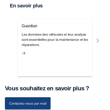
En savoir plus
Guardian
Scan
Les données des véhicules et leur analyse
Avec
sont essentielles pour la maintenance et les
résu
réparations.
princ
rappo
navi
Vous souhaitez en savoir plus ?
Scania Control pour
véhicules électriques
Contactez-nous par mail