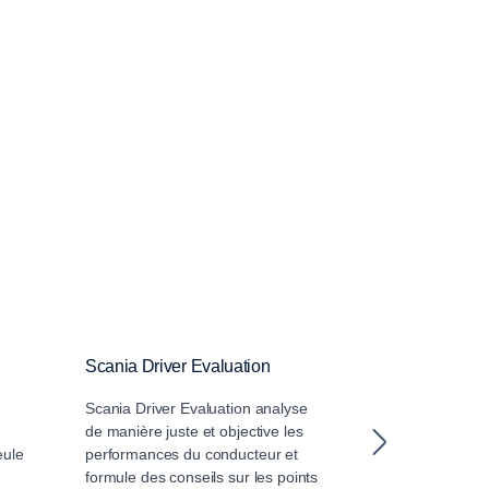
Scania Driver Evaluation
Scania Positi
Scania Driver Evaluation analyse
Le service Scan
de manière juste et objective les
aide à gagner e
eule
performances du conducteur et
productivité en 
formule des conseils sur les points
surveillant votr