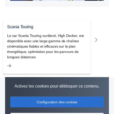
Scania Touring
Châssis
Le car Scania Touring surélevé, High Decker, est
Le châs
disponible avec une large gamme de chaînes
large ga
cinématiques fiables et efficaces sur le plan
exigence
énergétique, optimisées pour les parcours de
continen
longues distances.
Activez les cookies pour débloquer ce contenu.
Configuration des cookies