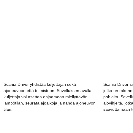
Scania Driver yhdistää kuljettajan sekä
Scania Driver sis
ajoneuvoon että toimistoon. Sovelluksen avulla
jotka on rakenne
kuljettaja voi asettaa ohjaamoon miellyttävän
pohjalta. Sovel
lämpötilan, seurata ajoaikoja ja nähdä ajoneuvon
ajovihjeitä, jotk
tilan.
saavuttamaan to