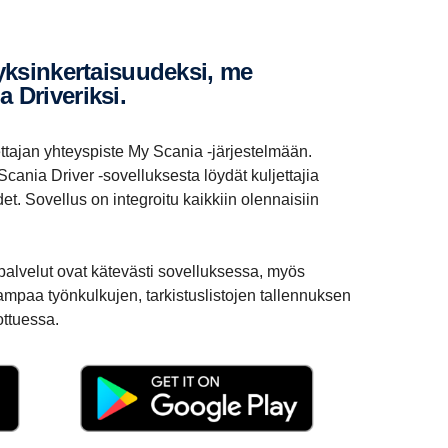
Drive­riksi.
ettajan yhteyspiste My Scania ‑järjestelmään.
cania Driver -sovelluksesta löydät kuljettajia
et. Sovellus on integroitu kaikkiin olennaisiin
ipalvelut ovat kätevästi sovelluksessa, myös
ampaa työnkulkujen, tarkistuslistojen tallennuksen
pottuessa.