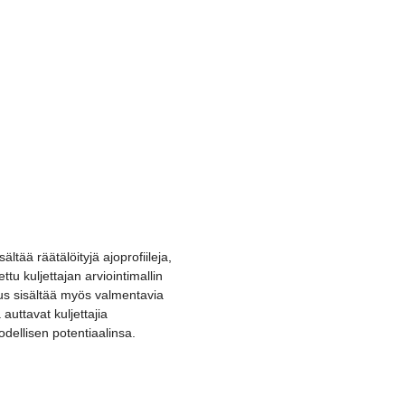
ältää räätälöityjä ajoprofiileja,
ttu kuljettajan arviointimallin
lus sisältää myös valmentavia
a auttavat kuljettajia
dellisen potentiaalinsa.