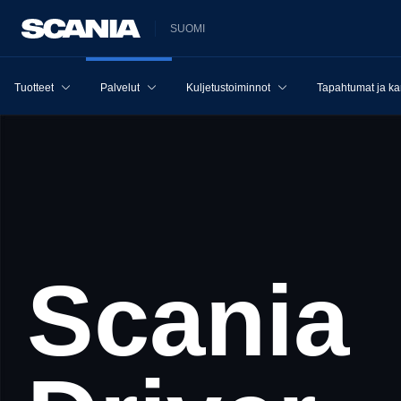
SUOMI
Tuotteet
Palvelut
Kuljetustoiminnot
Tapahtumat ja k
Scania