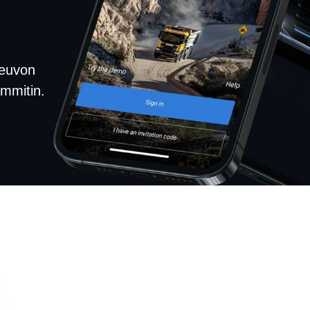
neuvon
ämmitin.