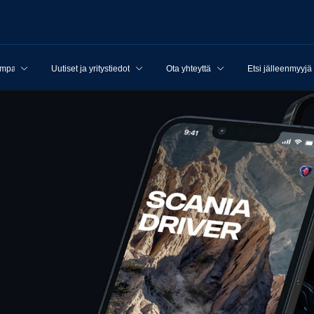
ampanjat
Uutiset ja yritystiedot
Ota yhteyttä
Etsi jälleenmyyjä