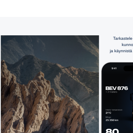
Tarkastele
kunnon
ja käynnistä 