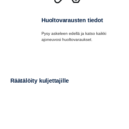
Huoltovarausten tiedot
Pysy askeleen edellä ja katso kaikki
ajoneuvosi huoltovaraukset.
Räätä­löity kuljet­ta­jille