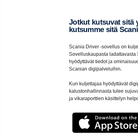
Jotkut kutsuvat sitä yksin­ker­tai­suu­deksi, me
kutsumme sitä Scania 
Scania Driver ‑sovellus on kulj
Sovelluskaupasta ladattavasta S
hyödyttävät tiedot ja ominaisuud
Scanian digipalveluihin.
Kun kuljettajaa hyödyttävät dig
kalustonhallinnasta tulee sujuv
ja vikaraporttien käsittelyn hel