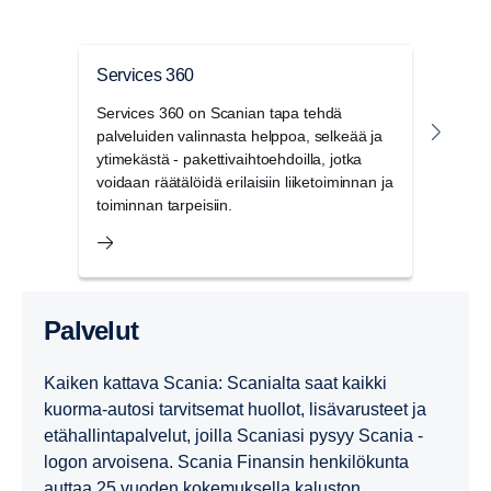
Services 360
Digi
Services 360 on Scanian tapa tehdä
Digir
palveluiden valinnasta helppoa, selkeää ja
yrity
ytimekästä - pakettivaihtoehdoilla, jotka
suunn
voidaan räätälöidä erilaisiin liiketoiminnan ja
voit
toiminnan tarpeisiin.
organ
palvelut
Kaiken kattava Scania: Scanialta saat kaikki
kuorma-autosi tarvitsemat huollot, lisävarusteet ja
etähallintapalvelut, joilla Scaniasi pysyy Scania -
logon arvoisena. Scania Finansin henkilökunta
auttaa 25 vuoden kokemuksella kaluston