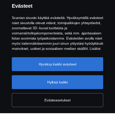
Evästeet
Scania in Your Region:
Suomi
Scanian sivusto käyttää evästeitä. Hyväksymällä evästeet
näet sivustolla olevat videot, toimipaikkojen yhteystiedot,
zoomattavat 3D -kuvat tuotteista ja
voimansiirtolinjakomponenteista, sekä mm. ajantasaisen
listan avoimista työpaikoistamme. Evästeiden avulla näet
Lakitiedot
myös todennäköisemmin juuri sinun yritystäsi hyödyttävät
mainokset, uutiset ja sosiaalisen median sisällöt. Lisäksi
voimme analysoida verkkosivuliikennettä verkkosivuston
Tietosuojalausunto
parantamiseksi, kun hyväksyt evästeet. Klikkaamalla
"Hyväksyn evästeet" annat suostumuksesi kaikkien
Hyväksy kaikki evästeet
Evästeet
evästeiden käyttämiseen sekä tiedon jakamiseen. Voit
muuttaa asetuksia klikkaamalla "Evästeiden asetukset" ja
valitsemalla, mitkä kategoriat hyväksyt. Tarkat tiedot
Ota yhteyttä
Hylkää kaikki
evästeistä löydät täältä:
Lisätietoja yksityisyydestäsi
Whistleblowing -järjestelmä
Evästeasetukset
Evästeiden asetukset