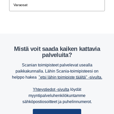
Varaosat
mistä voit saada kaiken kattavia
palve­luita?
Scanian toimipisteet palvelevat usealla
paikkakunnalla. Lähin Scania-toimipisteesi on
helppo hakea
"etsi lähin toimipiste täältä" -sivulta.
Yhteystiedot -sivulta
löydät
myyntipalveluhenkilökuntamme
sähköpostiosoitteet ja puhelinnumerot.