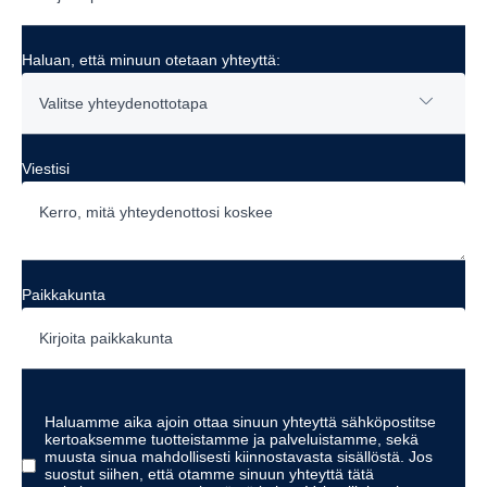
Haluan, että minuun otetaan yhteyttä:
Valitse yhteydenottotapa
Sähköposti
Viestisi
Puhelin
Paikkakunta
Haluamme aika ajoin ottaa sinuun yhteyttä sähköpostitse
kertoaksemme tuotteistamme ja palveluistamme, sekä
muusta sinua mahdollisesti kiinnostavasta sisällöstä. Jos
suostut siihen, että otamme sinuun yhteyttä tätä