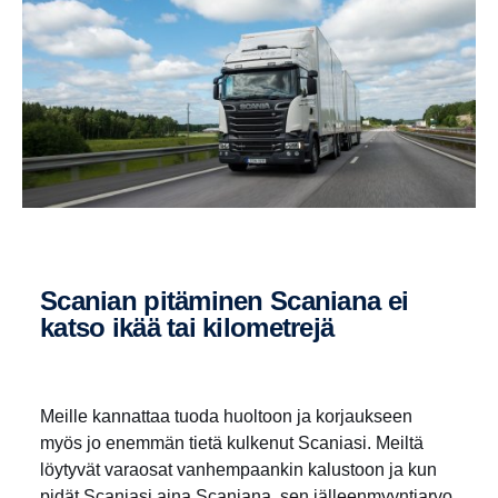
Scanian pitäminen Scaniana ei
katso ikää tai kilomet­rejä
Meille kannattaa tuoda huoltoon ja korjaukseen
myös jo enemmän tietä kulkenut Scaniasi. Meiltä
löytyvät varaosat vanhempaankin kalustoon ja kun
pidät Scaniasi aina Scaniana, sen jälleenmyyntiarvo