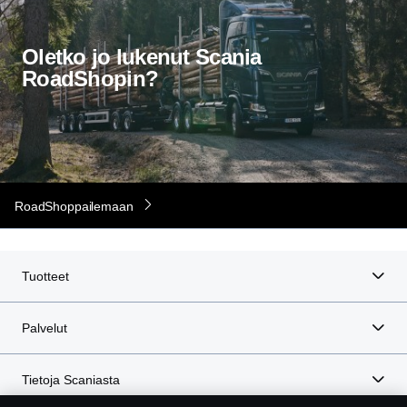
Oletko jo lukenut Scania
RoadShopin?
RoadShoppailemaan
Tuotteet
Palvelut
Tietoja Scaniasta