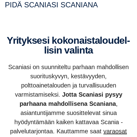
PIDÄ SCANIASI SCANIANA
yrityk­sesi kokonais­ta­lou­del­
lisin valinta
Scaniasi on suunniteltu parhaan mahdollisen
suorituskyvyn, kestävyyden,
polttoainetalouden ja turvallisuuden
varmistamiseksi.
Jotta Scaniasi pysyy
parhaana mahdollisena Scaniana
,
asiantuntijamme suosittelevat sinua
hyödyntämään kaiken kattavaa Scania -
palvelutarjontaa. Kauttamme saat
varaosat