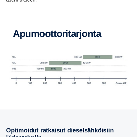
Apumoot­to­ri­tar­jonta
Optimoidut ratkaisut diesel­säh­köi­siin