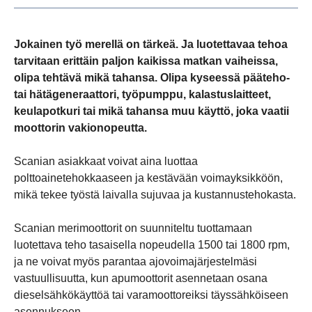
Jokainen työ merellä on tärkeä. Ja luotettavaa tehoa
tarvitaan erittäin paljon kaikissa matkan vaiheissa,
olipa tehtävä mikä tahansa. Olipa kyseessä pääteho-
tai hätägeneraattori, työpumppu, kalastuslaitteet,
keulapotkuri tai mikä tahansa muu käyttö, joka vaatii
moottorin vakionopeutta.
Scanian asiakkaat voivat aina luottaa
polttoainetehokkaaseen ja kestävään voimayksikköön,
mikä tekee työstä laivalla sujuvaa ja kustannustehokasta.
Scanian merimoottorit on suunniteltu tuottamaan
luotettava teho tasaisella nopeudella 1500 tai 1800 rpm,
ja ne voivat myös parantaa ajovoimajärjestelmäsi
vastuullisuutta, kun apumoottorit asennetaan osana
dieselsähkökäyttöä tai varamoottoreiksi täyssähköiseen
asennukseen.