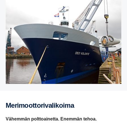
Merimoot­to­ri­va­li­koima
Vähemmän polttoainetta. Enemmän tehoa.