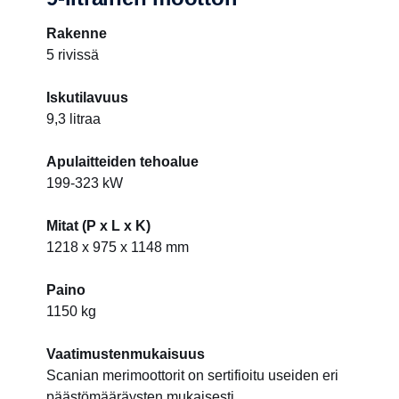
Rakenne
5 rivissä
Iskutilavuus
9,3 litraa
Apulaitteiden tehoalue
199-323 kW
Mitat (P x L x K)
1218 x 975 x 1148 mm
Paino
1150 kg
Vaatimustenmukaisuus
Scanian merimoottorit on sertifioitu useiden eri
päästömääräysten mukaisesti