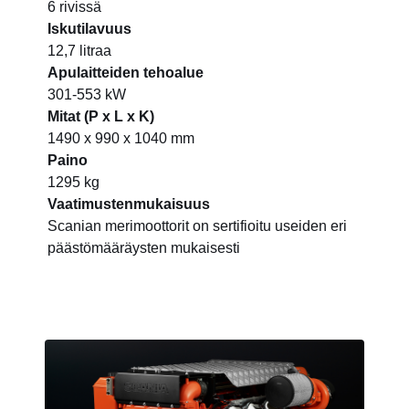
6 rivissä
Iskutilavuus
12,7 litraa
Apulaitteiden tehoalue
301-553 kW
Mitat (P x L x K)
1490 x 990 x 1040 mm
Paino
1295 kg
Vaatimustenmukaisuus
Scanian merimoottorit on sertifioitu useiden eri
päästömääräysten mukaisesti