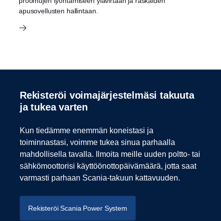
proomujen työntämiseen ylävirtaan ja raskaiden
apusovellusten hallintaan.
Rekisteröi voimajärjestelmäsi takuuta
ja tukea varten
Kun tiedämme enemmän koneistasi ja
toiminnastasi, voimme tukea sinua parhaalla
mahdollisella tavalla. Ilmoita meille uuden poltto- tai
sähkömoottorisi käyttöönottopäivämäärä, jotta saat
varmasti parhaan Scania-takuun kattavuuden.
Rekisteröi Scania Power System