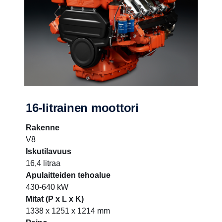
16-litrainen moottori
Rakenne
V8
Iskutilavuus
16,4 litraa
Apulaitteiden tehoalue
430-640 kW
Mitat (P x L x K)
1338 x 1251 x 1214 mm