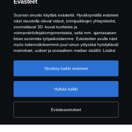
Evästeet
Ota yhteyttä
Scanian sivusto käyttää evästeitä. Hyväksymällä evästeet
näet sivustolla olevat videot, toimipaikkojen yhteystiedot,
Whistleblowing -järjestelmä
zoomattavat 3D -kuvat tuotteista ja
voimansiirtolinjakomponenteista, sekä mm. ajantasaisen
listan avoimista työpaikoistamme. Evästeiden avulla näet
Evästeiden asetukset
myös todennäköisemmin juuri sinun yritystäsi hyödyttävät
mainokset, uutiset ja sosiaalisen median sisällöt. Lisäksi
voimme analysoida verkkosivuliikennettä verkkosivuston
parantamiseksi, kun hyväksyt evästeet. Klikkaamalla
"Hyväksyn evästeet" annat suostumuksesi kaikkien
Hyväksy kaikki evästeet
evästeiden käyttämiseen sekä tiedon jakamiseen. Voit
muuttaa asetuksia klikkaamalla "Evästeiden asetukset" ja
valitsemalla, mitkä kategoriat hyväksyt. Tarkat tiedot
Hylkää kaikki
© Copyright Scania 2026. Pidätämme oikeuden
evästeistä löydät täältä:
Lisätietoja yksityisyydestäsi
muutoksiin. Scania Suomi Oy, Tulkintie 23, 01740
VANTAA. Puh: +358 10 555 010.
Evästeasetukset