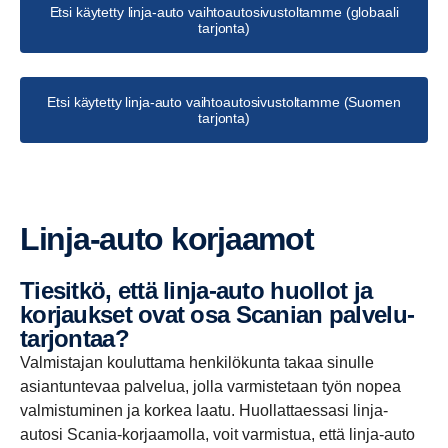
Etsi käytetty linja-auto vaihtoautosivustoltamme (globaali
tarjonta)
Etsi käytetty linja-auto vaihtoautosivustoltamme (Suomen
tarjonta)
Linja-​auto korjaamot
Tiesitkö, että linja-​auto huollot ja
korjaukset ovat osa Scanian palve­lu­
tar­jontaa?
Valmistajan kouluttama henkilökunta takaa sinulle
asiantuntevaa palvelua, jolla varmistetaan työn nopea
valmistuminen ja korkea laatu. Huollattaessasi linja-
autosi Scania-korjaamolla, voit varmistua, että linja-auto