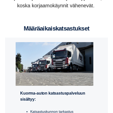
koska korjaamokäynnit vähenevät.
Määrä­ai­kais­kat­sas­tukset
Kuorma-auton katsastuspalveluun
sisältyy:
Katsastuskunnon tarkastus