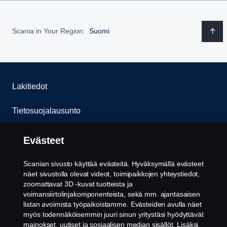
Scania in Your Region:
Suomi
Lakitiedot
Tietosuojalausunto
Evästeet
Evästeet
Ota yhteyttä
Scanian sivusto käyttää evästeitä. Hyväksymällä evästeet
näet sivustolla olevat videot, toimipaikkojen yhteystiedot,
Whistleblowing -järjestelmä
zoomattavat 3D -kuvat tuotteista ja
voimansiirtolinjakomponenteista, sekä mm. ajantasaisen
listan avoimista työpaikoistamme. Evästeiden avulla näet
Evästeiden asetukset
myös todennäköisemmin juuri sinun yritystäsi hyödyttävät
mainokset, uutiset ja sosiaalisen median sisällöt. Lisäksi