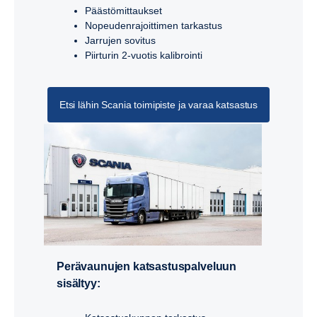
Päästömittaukset
Nopeudenrajoittimen tarkastus
Jarrujen sovitus
Piirturin 2-vuotis kalibrointi
Etsi lähin Scania toimipiste ja varaa katsastus
Perävaunujen katsastuspalveluun
sisältyy: