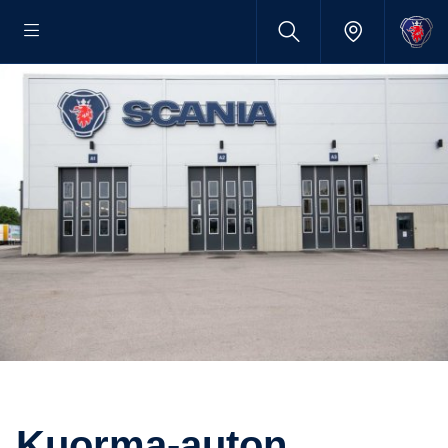
Kuorma-​auton