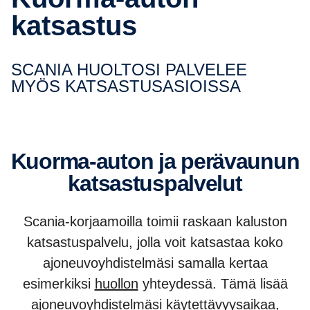
katsastus
SCANIA HUOLTOSI PALVELEE
MYÖS KATSAS­TUS­ASIOISSA
Kuorma-​auton ja perävaunun
katsas­tus­pal­velut
Scania-korjaamoilla toimii raskaan kaluston
katsastuspalvelu, jolla voit katsastaa koko
ajoneuvoyhdistelmäsi samalla kertaa
esimerkiksi
huollon
yhteydessä. Tämä lisää
ajoneuvoyhdistelmäsi käytettävyysaikaa,