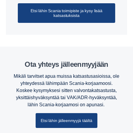
Etsi lähin Scania toimipiste ja kysy lisää
katsastuksista
Ota yhteys jälleen­myy­jään
Mikäli tarvitset apua muissa katsastusasioissa, ole
yhteydessä lähimpään Scania-korjaamoosi.
Koskee kysymyksesi sitten valvontakatsastusta,
yksittäishyväksyntää tai VAK/ADR-hyväksyntää,
lähin Scania-korjaamosi on apunasi.
Etsi lähin jälleenmyyjä täältä