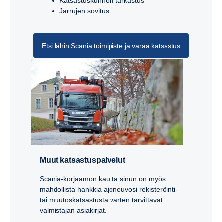
Katsastuskunnon tarkastus
Jarrujen sovitus
Etsi lähin Scania toimipiste ja varaa katsastus
Muut katsastuspalvelut
Scania-korjaamon kautta sinun on myös
mahdollista hankkia ajoneuvosi rekisteröinti-
tai muutoskatsastusta varten tarvittavat
valmistajan asiakirjat.