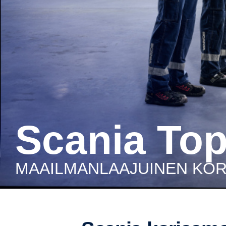
Scania To
MAAIL­MAN­LAA­JUINEN KO