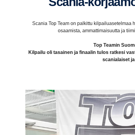
Scania-​korjaam
Scania Top Team on palkittu kilpailuasetelmaa 
osaamista, ammattimaisuutta ja tiimi
Top Teamin Suomen 
Kilpailu oli tasainen ja finaalin tulos ratkesi v
scanialaiset j