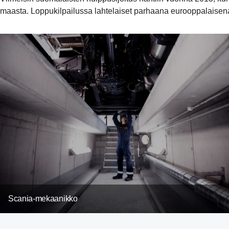
maasta. Loppukilpailussa lahtelaiset parhaana eurooppalaisena 
Scania-mekaanikko