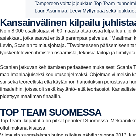
Tampereen voittajajoukkue Top Team -tunnelmi
Lauri Asunmaa, Leevi Myllynpää sekä joukkue
Kansainvälinen kilpailu juhlista
Noin 8 000 osallistujaa yli 60 maasta ottaa osaa kilpailuun, jon
asiakkaat, jotka saavat entistä parempaa palvelua. "Maailman k
Levin, Scanian toimitusjohtaja. "Tavoitteeseen pääsemiseen tarv
työskentelevien ihmisten osaamista, teknisiä taitoja ja tiimityötä
Scanian jatkuvan kehittämisen periaatteen mukaisesti Scania T
maailmanlaajuiseksi koulutusohjelmaksi. Ohjelman viimeisin kan
sai sekä teoreettista että käytännön harjoituksiin perustuvaa huo
finaaleihin, joissa oli sekä käytäntö- että teoriaosiot. Kansalli
pidettyyn maailman finaaliin.
TOP TEAM SUOMESSA
Top Team -kilpailulla on pitkät perinteet Suomessa. Mekaanikk
ollut mukana kisassa.
Viimeisin suomalaisten huippusijoitus nähtiin vuonna 2013, ku