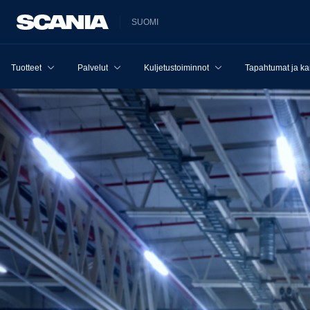
SUOMI
Tuotteet
Palvelut
Kuljetustoiminnot
Tapahtumat ja k