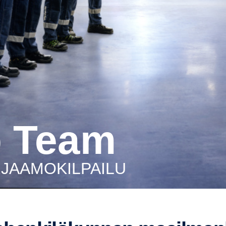
p Team
RJAAMO­KIL­PAILU