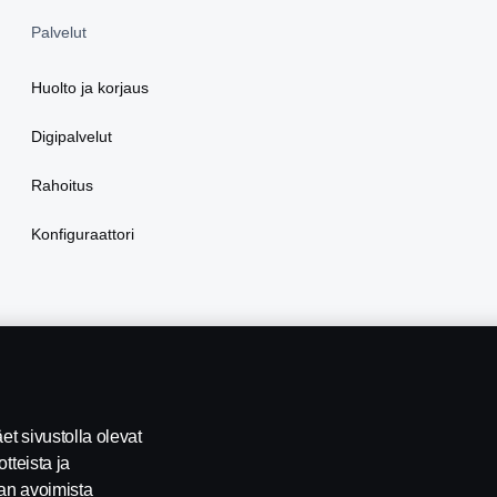
Palvelut
Huolto ja korjaus
Digipalvelut
Rahoitus
Konfiguraattori
t sivustolla olevat
tteista ja
tan avoimista