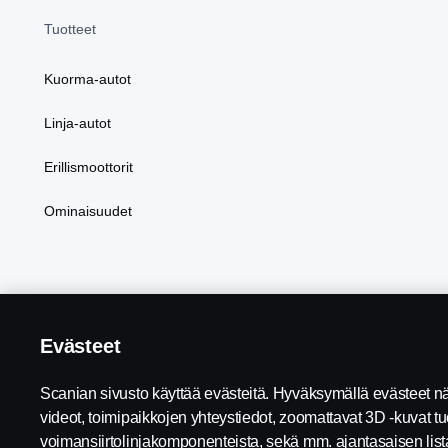
Tuotteet
Kuorma-autot
Linja-autot
Erillismoottorit
Ominaisuudet
Evästeet
Scania in Your Region:
Suomi
Scanian sivusto käyttää evästeitä. Hyväksymällä evästeet näe
videot, toimipaikkojen yhteystiedot, zoomattavat 3D -kuvat tuo
voimansiirtolinjakomponenteista, sekä mm. ajantasaisen lis