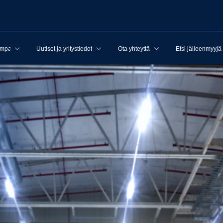
ampanjat
Uutiset ja yritystiedot
Ota yhteyttä
Etsi jälleenmyyjä