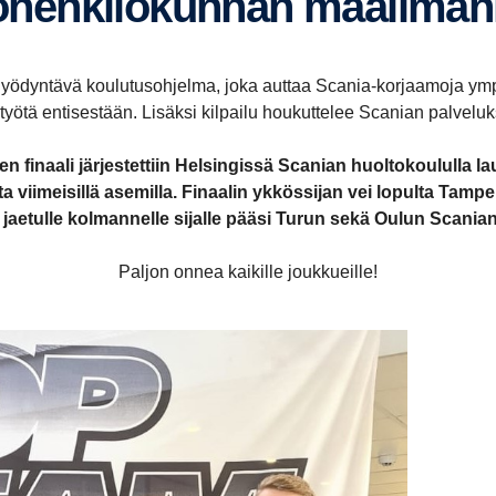
ohenkilökunnan maail­man­la
hyödyntävä koulutusohjelma, joka auttaa Scania-korjaamoja ymp
työtä entisestään. Lisäksi kilpailu houkuttelee Scanian palvelu
finaali järjestettiin Helsingissä Scanian huoltokoululla la
asta viimeisillä asemilla. Finaalin ykkössijan vei lopulta Tam
a jaetulle kolmannelle sijalle pääsi Turun sekä Oulun Scania
Paljon onnea kaikille joukkueille!