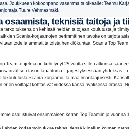
ssa. Joukkueen kokoonpano vasemmalta oikealle: Teemu Karjala
enjohtaja Tuure Vehmasmäki.
a osaamista, teknisiä taitoja ja t
ka tarkoituksena on kehittää heidän taitojaan koulutusta ja tiimi
aikkien Scania-korjaamojen perimmäinen tavoite on tarjota asiak
itaan todella ammattitaitoista henkilökuntaa. Scania Top Team o
.
op Team -ohjelma on kehittynyt 25 vuotta sitten alkunsa saanee
sainvälisen tason tapahtuma – järjestyksessään yhdeksäs – oli 
ltokoulutusta Scania-korjaamoilla maailmanlaajuisesti. Kansallise
sten erien voittajat kohtasivat viidessä kansainvälisessä erässä.
omme osallistuivat ensimmäisen kerran Top Teamiin jo vuonna 1
n Lahden korjaamojoukkue raivasi tiensä kilpailun kolmen parh