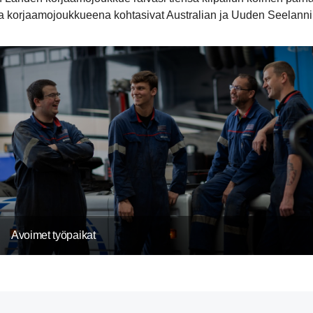
korjaamojoukkueena kohtasivat Australian ja Uuden Seelannin jou
Avoimet työpaikat