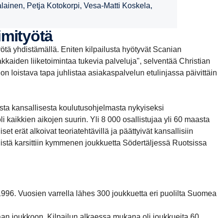
inen, Petja Kotokorpi, Vesa-Matti Koskela,
iimityötä
työtä yhdistämällä. Eniten kilpailusta hyötyvät Scanian
kaiden liiketoimintaa tukevia palveluja", selventää Christian
n loistava tapa juhlistaa asiakaspalvelun etulinjassa päivittäin
sta kansallisesta koulutusohjelmasta nykyiseksi
kaikkien aikojen suurin. Yli 8 000 osallistujaa yli 60 maasta
t erät alkoivat teoriatehtävillä ja päättyivät kansallisiin
 Niistä karsittiin kymmenen joukkuetta Södertäljessä Ruotsissa
996. Vuosien varrella lähes 300 joukkuetta eri puolilta Suomea
aan joukkoon. Kilpailun alkaessa mukana oli joukkueita 60