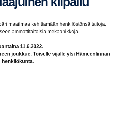
a­juinen kilpailu
äri maailmaa kehittämään henkilöstönsä taitoja,
kseen ammattitaitoisia mekaanikkoja.
uantaina 11.6.2022.
pereen joukkue. Toiselle sijalle ylsi Hämeenlinnan
n henkilökunta.