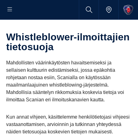
Whistleblower-​ilmoittajien
tieto­suoja
Mahdollisten väärinkäytösten havaitsemiseksi ja
sellaisen kulttuurin edistämiseksi, jossa epäkohtia
rohjetaan nostaa esiin, Scanialla on käytössään
maailmanlaajuinen whistleblowing-järjestelmä.
Mahdollisia sääntelyn rikkomuksia koskevia tietoja voi
ilmoittaa Scanian eri ilmoituskanavien kautta.
Kun annat vihjeen, käsittelemme henkilötietojasi vihjeesi
vastaanottamisen, arvioinnin ja tutkinnan yhteydessä
näiden tietosuojaa koskevien tietojen mukaisesti.