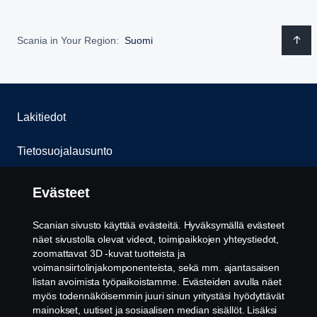
Scania in Your Region:
Suomi
Lakitiedot
Tietosuojalausunto
Evästeet
Evästeet
Ota yhteyttä
Scanian sivusto käyttää evästeitä. Hyväksymällä evästeet
näet sivustolla olevat videot, toimipaikkojen yhteystiedot,
Whistleblowing -järjestelmä
zoomattavat 3D -kuvat tuotteista ja
voimansiirtolinjakomponenteista, sekä mm. ajantasaisen
listan avoimista työpaikoistamme. Evästeiden avulla näet
Evästeiden asetukset
myös todennäköisemmin juuri sinun yritystäsi hyödyttävät
mainokset, uutiset ja sosiaalisen median sisällöt. Lisäksi