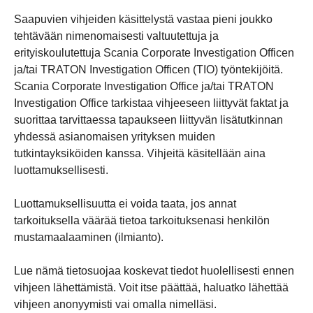
Saapuvien vihjeiden käsittelystä vastaa pieni joukko
tehtävään nimenomaisesti valtuutettuja ja
erityiskoulutettuja Scania Corporate Investigation Officen
ja/tai TRATON Investigation Officen (TIO) työntekijöitä.
Scania Corporate Investigation Office ja/tai TRATON
Investigation Office tarkistaa vihjeeseen liittyvät faktat ja
suorittaa tarvittaessa tapaukseen liittyvän lisätutkinnan
yhdessä asianomaisen yrityksen muiden
tutkintayksiköiden kanssa. Vihjeitä käsitellään aina
luottamuksellisesti.
Luottamuksellisuutta ei voida taata, jos annat
tarkoituksella väärää tietoa tarkoituksenasi henkilön
mustamaalaaminen (ilmianto).
Lue nämä tietosuojaa koskevat tiedot huolellisesti ennen
vihjeen lähettämistä. Voit itse päättää, haluatko lähettää
vihjeen anonyymisti vai omalla nimelläsi.