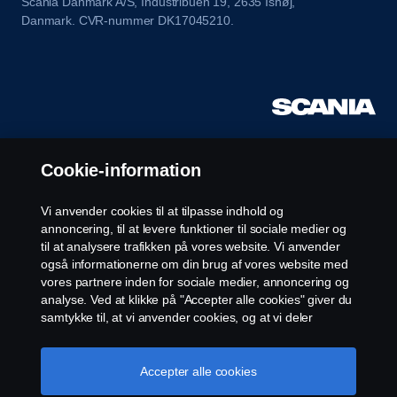
Scania Danmark A/S, Industribuen 19, 2635 Ishøj,
Danmark. CVR-nummer DK17045210.
Cookie-information
Vi anvender cookies til at tilpasse indhold og
annoncering, til at levere funktioner til sociale medier og
til at analysere trafikken på vores website. Vi anvender
også informationerne om din brug af vores website med
vores partnere inden for sociale medier, annoncering og
analyse. Ved at klikke på "Accepter alle cookies" giver du
samtykke til, at vi anvender cookies, og at vi deler
informationerne. For yderligere information om, hvordan
vi bruger cookies, kan du besøge vores afsnit om
cookies, som du kan finde ved enten at klikke på linket
Accepter alle cookies
efter denne tekst eller administrere dine cookies ved at