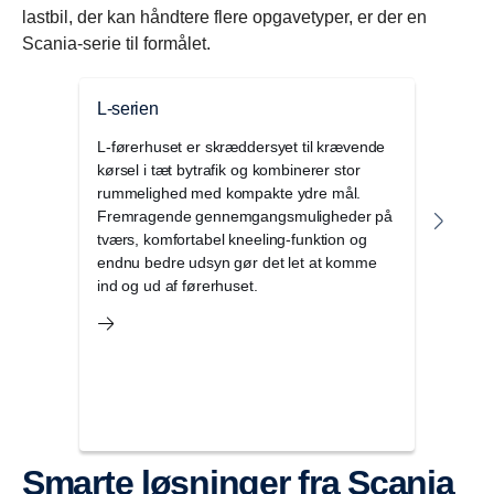
lastbil, der kan håndtere flere opgavetyper, er der en
Scania-serie til formålet.
L-serien
P-se
L-førerhuset er skræddersyet til krævende
Det f
kørsel i tæt bytrafik og kombinerer stor
henbl
rummelighed med kompakte ydre mål.
Det e
Fremragende gennemgangsmuligheder på
komb
tværs, komfortabel kneeling-funktion og
det i
endnu bedre udsyn gør det let at komme
Det e
ind og ud af førerhuset.
entr
opga
Smarte løsninger fra Scania