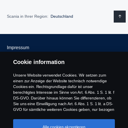
Scania in Ihrer Region:
Deutschland
Impressum
Datenschutz
Cookie information
Rechtliche Hinweise
Unsere Website verwendet Cookies. Wir setzen zum
einen zur Anzeige der Website technisch notwendige
Cookies ein. Rechtsgrundlage dafür ist unser
Cookies
berechtigtes Interesse im Sinne von Art. 6 Abs. 1 S. 1 lit. f
DS-GVO. Darüber hinaus können Sie differenzieren, ob
Whistleblowing
Sie uns eine Einwilligung nach Art. 6 Abs. 1 S. 1 lit. a DS-
GVO für sämtliche weiteren Cookies geben, nur bezogen
auf bestimmte Cookie-Arten oder gar keine Einwilligung.
Kontakt
Diese Einwilligung ist freiwillig und kann jederzeit mit
Zukunftswirkung widerrufen werden. Unsere Anbieter
Alle cookies akzeptieren