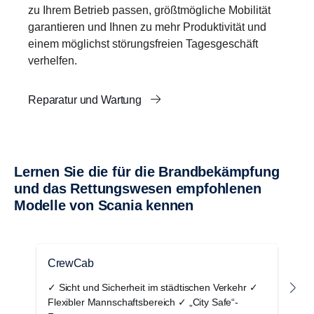
zu Ihrem Betrieb passen, größtmögliche Mobilität
garantieren und Ihnen zu mehr Produktivität und
einem möglichst störungsfreien Tagesgeschäft
verhelfen.
Reparatur und Wartung
Lernen Sie die für die Brand­be­kämp­fung
und das Rettungs­wesen empfoh­lenen
Modelle von Scania kennen
CrewCab
P
✓ Sicht und Sicherheit im städtischen Verkehr ✓
✓
Flexibler Mannschaftsbereich ✓ „City Safe“-
A