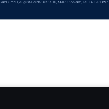
chland GmbH, August-Horch-Straße 10, 56070 Koblenz, Tel. +49 261 897