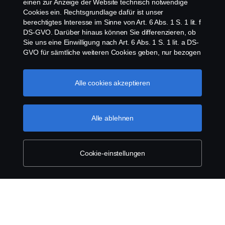
einen zur Anzeige der Website technisch notwendige
Cookies ein. Rechtsgrundlage dafür ist unser
berechtigtes Interesse im Sinne von Art. 6 Abs. 1 S. 1 lit. f
Impressum
DS-GVO. Darüber hinaus können Sie differenzieren, ob
Sie uns eine Einwilligung nach Art. 6 Abs. 1 S. 1 lit. a DS-
GVO für sämtliche weiteren Cookies geben, nur bezogen
Datenschutz
auf bestimmte Cookie-Arten oder gar keine Einwilligung.
Diese Einwilligung ist freiwillig und kann jederzeit mit
Rechtliche Hinweise
Zukunftswirkung widerrufen werden. Unsere Anbieter
Alle cookies akzeptieren
verarbeiten Ihre personenbezogenen Daten auch in den
Cookies
USA. Eine Datenübermittlung an Unternehmen in den
USA erfolgt auf der Grundlage eines
Alle ablehnen
Angemessenheitsbeschlusses der Europäischen
Whistleblowing
Kommission im Sinne von Art. 45 Abs. 3 DS-GVO, worin
festgelegt wurde, dass in den USA ein angemessenes
Kontakt
Schutzniveau vorhanden ist. Informationen über uns
Cookie-einstellungen
finden Sie im Impressum. Für weitere Informationen zu
den von uns verwendeten Cookies öffnen Sie gerne
Newsletter
unseren Datenschutzhinweis oder unseren Cookie-
Manager.
Scania cookies
Scania Cookie Richtlinie