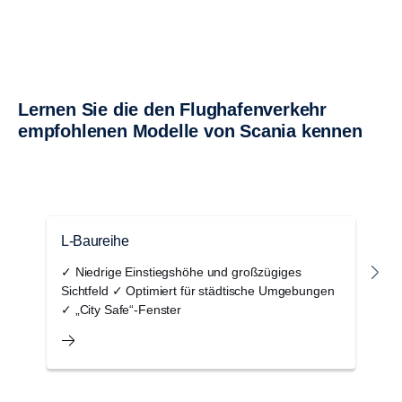
Lernen Sie die den Flugha­fen­ver­kehr
empfoh­lenen Modelle von Scania kennen
L-Baureihe
G
✓ Niedrige Einstiegshöhe und großzügiges
✓
Sichtfeld ✓ Optimiert für städtische Umgebungen
F
✓ „City Safe“-Fenster