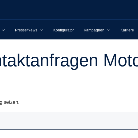
Presse/News
Konfigurator
Kampagnen
Karriere
ntakt­an­fragen Mot
g setzen.