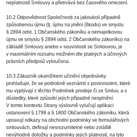
neplatností Smlouvy a přetrvává bez časového omezení.
10.2 Odpovědnost Společnosti za jakoukoli případně
způsobenou újmu (tj. újmu na jmění (škodu) ve smyslu
§ 2894 odst. 1 Občanského zákoníku a nemajetkovou
újmu ve smyslu § 2894 odst. 2 Občanského zákoníku) na
základě Smlouvy anebo v souvislosti se Smlouvou, je
v maximálním rozsahu možném dle platných a účinných
právních předpisů vyloučena.
10.3 Zákazník okamžikem učinění objednávky
prohlašuje, že se podrobně seznámil s povinnostmi, které
mu vyplývají z těchto Podmínek prodeje či ze Smluv, a s
důsledky, které způsobí jejich případné nesplnění.
V tomto kontextu Strany výslovně vylučují aplikaci
ustanovení § 1799 a § 1800 Občanského zákoníku, která
upravují odkazy na obchodní podmínky ve formulářových
smlouvách, definují nesrozumitelné nebo zvláště
nevýhodné doložky a podmínky jejich platnosti, na tyto