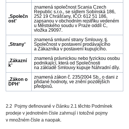
znamená společnost Scania Czech
Republic s.r.o., se sídlem Sobínská 186,
„
Společn
252 19 Chrášťany, IČO: 612 51 186,
ost
“
zapsanou v obchodním rejstříku vedeném
u Městského soudu v Praze oddíl C,
vložka 29097.
znamená smluvní strany Smlouvy, tj.
„
Strany
“
Společnost v postavení prodávajícího
a Zákazníka v postavení kupujícího.
znamená právnickou nebo fyzickou osobu
„
Zákazní
podnikající, která od Společnosti
k
“
na základě Smlouvy kupuje Náhradní díly.
znamená zákon č. 235/2004 Sb., o dani z
„
Zákon o
přidané hodnoty, ve znění pozdějších
DPH
“
předpisů.
2.2 Pojmy definované v článku 2.1 těchto Podmínek
prodeje v jednotném čísle zahrnují i totožné pojmy
v množném čísle a naopak.