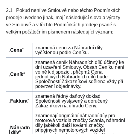
2.1 Pokud není ve Smlouvě nebo těchto Podmínkách
prodeje uvedeno jinak, mají následující slova a výrazy
ve Smlouvě a v těchto Podmínkách prodeje psané s
velkým počátečním písmenem následující význam:
znamená cenu za Náhradní díly
„
Cena
“
vyčíslenou podle Ceníku.
znamená ceník Náhradních dílů účinný ke
dni uzavření Smlouvy. Obsah Ceníku není
volně k dispozici, přičemž Cena
„
Ceník
“
jednotlivých Náhradních dílů bude
Společností Zákazníkovi sdělena vždy při
potvrzení objednávky.
znamená řádný daňový doklad
„
Faktura
“
Společnosti vystavený a doručený
Zákazníkovi na úhradu Ceny.
znamenají originální náhradní díly pro
motorová vozidla značky Scania, náhradní
díly jakékoli další tovární značky,
„
Náhradn
přípojných nemotorových vozidel
í díly
“