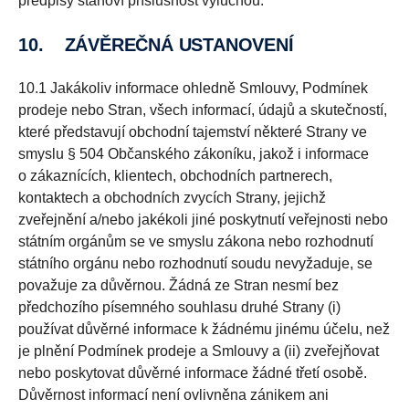
předpisy stanoví příslušnost výlučnou.
10.
ZÁVĚREČNÁ USTANOVENÍ
10.1 Jakákoliv informace ohledně Smlouvy, Podmínek
prodeje nebo Stran, všech informací, údajů a skutečností,
které představují obchodní tajemství některé Strany ve
smyslu § 504 Občanského zákoníku, jakož i informace
o zákaznících, klientech, obchodních partnerech,
kontaktech a obchodních zvycích Strany, jejichž
zveřejnění a/nebo jakékoli jiné poskytnutí veřejnosti nebo
státním orgánům se ve smyslu zákona nebo rozhodnutí
státního orgánu nebo rozhodnutí soudu nevyžaduje, se
považuje za důvěrnou. Žádná ze Stran nesmí bez
předchozího písemného souhlasu druhé Strany (i)
používat důvěrné informace k žádnému jinému účelu, než
je plnění Podmínek prodeje a Smlouvy a (ii) zveřejňovat
nebo poskytovat důvěrné informace žádné třetí osobě.
Důvěrnost informací není ovlivněna zánikem ani