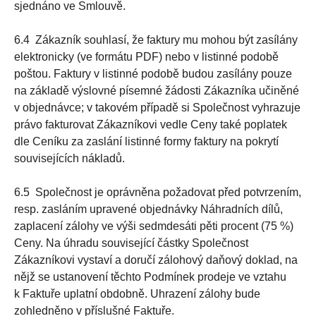
sjednáno ve Smlouvě.
6.4 Zákazník souhlasí, že faktury mu mohou být zasílány
elektronicky (ve formátu PDF) nebo v listinné podobě
poštou. Faktury v listinné podobě budou zasílány pouze
na základě výslovné písemné žádosti Zákazníka učiněné
v objednávce; v takovém případě si Společnost vyhrazuje
právo fakturovat Zákazníkovi vedle Ceny také poplatek
dle Ceníku za zaslání listinné formy faktury na pokrytí
souvisejících nákladů.
6.5 Společnost je oprávněna požadovat před potvrzením,
resp. zasláním upravené objednávky Náhradních dílů,
zaplacení zálohy ve výši sedmdesáti pěti procent (75 %)
Ceny. Na úhradu související částky Společnost
Zákazníkovi vystaví a doručí zálohový daňový doklad, na
nějž se ustanovení těchto Podmínek prodeje ve vztahu
k Faktuře uplatní obdobně. Uhrazení zálohy bude
zohledněno v příslušné Faktuře.