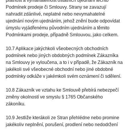
platnost a vymahatelnost ostatních ujednání těchto
Podmínek prodeje či Smlouvy. Strany se zavazují
nahradit zdánlivé, neplatné nebo nevymahatelné
ujednání novým ujednáním, jehož znění bude odpovídat
úmyslu vyjádřenému původním ujednáním a těmito
Podmínkami prodeje, případně Smlouvou, jako celkem.
10.7 Aplikace jakýchkoli všeobecných obchodních
podmínek nebo jiných obdobných podmínek Zákazníka
na Smlouvy je vyloučena, a to i v případě, že Zákazník na
jakékoli své všeobecné obchodní nebo jiné obdobné
podmínky odkáže v jakémkoli svém oznámení či sdělení.
10.8 Zákazník ve vztahu ke Smlouvě přebírá nebezpečí
změny okolností ve smyslu § 1765 Občanského
zákoníku.
10.9 Jestliže kterákoli ze Stran přehlédne nebo promine
jakékoliv neplnění, porušení, prodlení nebo nedodržení