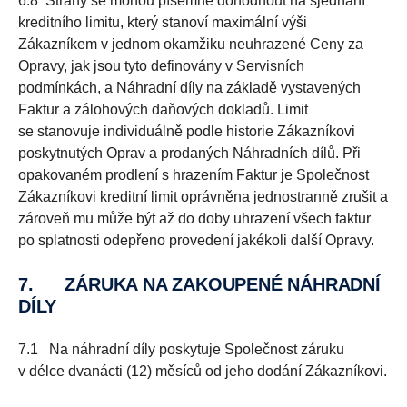
6.8 Strany se mohou písemně dohodnout na sjednání
kreditního limitu, který stanoví maximální výši
Zákazníkem v jednom okamžiku neuhrazené Ceny za
Opravy, jak jsou tyto definovány v Servisních
podmínkách, a Náhradní díly na základě vystavených
Faktur a zálohových daňových dokladů. Limit
se stanovuje individuálně podle historie Zákazníkovi
poskytnutých Oprav a prodaných Náhradních dílů. Při
opakovaném prodlení s hrazením Faktur je Společnost
Zákazníkovi kreditní limit oprávněna jednostranně zrušit a
zároveň mu může být až do doby uhrazení všech faktur
po splatnosti odepřeno provedení jakékoli další Opravy.
7.
ZÁRUKA NA ZAKOUPENÉ NÁHRADNÍ
DÍLY
7.1 Na náhradní díly poskytuje Společnost záruku
v délce dvanácti (12) měsíců od jeho dodání Zákazníkovi.