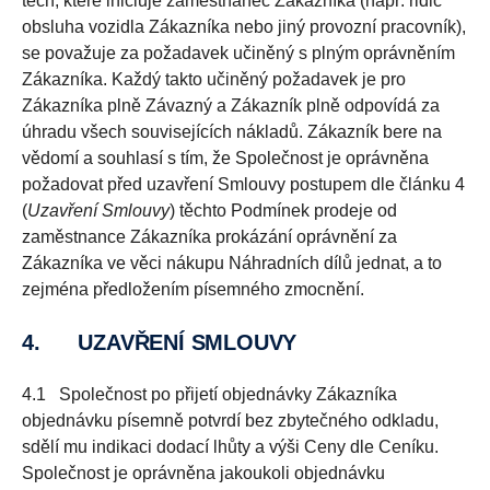
těch, které iniciuje zaměstnanec Zákazníka (např. řidič
obsluha vozidla Zákazníka nebo jiný provozní pracovník),
se považuje za požadavek učiněný s plným oprávněním
Zákazníka. Každý takto učiněný požadavek je pro
Zákazníka plně Závazný a Zákazník plně odpovídá za
úhradu všech souvisejících nákladů. Zákazník bere na
vědomí a souhlasí s tím, že Společnost je oprávněna
požadovat před uzavření Smlouvy postupem dle článku 4
(
Uzavření Smlouvy
) těchto Podmínek prodeje od
zaměstnance Zákazníka prokázání oprávnění za
Zákazníka ve věci nákupu Náhradních dílů jednat, a to
zejména předložením písemného zmocnění.
4.
UZAVŘENÍ SMLOUVY
4.1 Společnost po přijetí objednávky Zákazníka
objednávku písemně potvrdí bez zbytečného odkladu,
sdělí mu indikaci dodací lhůty a výši Ceny dle Ceníku.
Společnost je oprávněna jakoukoli objednávku