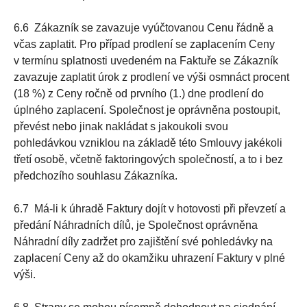
6.6 Zákazník se zavazuje vyúčtovanou Cenu řádně a
včas zaplatit. Pro případ prodlení se zaplacením Ceny
v termínu splatnosti uvedeném na Faktuře se Zákazník
zavazuje zaplatit úrok z prodlení ve výši osmnáct procent
(18 %) z Ceny ročně od prvního (1.) dne prodlení do
úplného zaplacení. Společnost je oprávněna postoupit,
převést nebo jinak nakládat s jakoukoli svou
pohledávkou vzniklou na základě této Smlouvy jakékoli
třetí osobě, včetně faktoringových společností, a to i bez
předchozího souhlasu Zákazníka.
6.7 Má-li k úhradě Faktury dojít v hotovosti při převzetí a
předání Náhradních dílů, je Společnost oprávněna
Náhradní díly zadržet pro zajištění své pohledávky na
zaplacení Ceny až do okamžiku uhrazení Faktury v plné
výši.