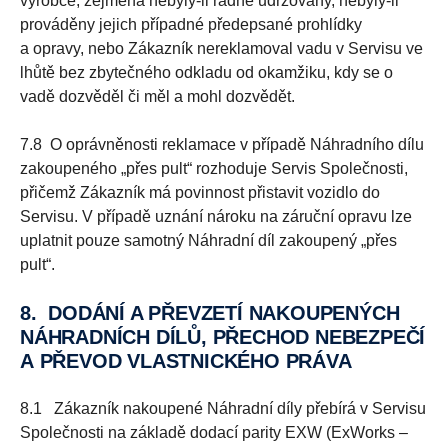
výrobce, zejména nebyly-li řádně udržovány, nebyly-li
prováděny jejich případné předepsané prohlídky
a opravy, nebo Zákazník nereklamoval vadu v Servisu ve
lhůtě bez zbytečného odkladu od okamžiku, kdy se o
vadě dozvěděl či měl a mohl dozvědět.
7.8 O oprávněnosti reklamace v případě Náhradního dílu
zakoupeného „přes pult“ rozhoduje Servis Společnosti,
přičemž Zákazník má povinnost přistavit vozidlo do
Servisu. V případě uznání nároku na záruční opravu lze
uplatnit pouze samotný Náhradní díl zakoupený „přes
pult“.
8. DODÁNÍ A PŘEVZETÍ NAKOUPENÝCH
NÁHRADNÍCH DÍLŮ,
PŘECHOD NEBEZPEČÍ
A PŘEVOD VLASTNICKÉHO PRÁVA
8.1 Zákazník nakoupené Náhradní díly přebírá v Servisu
Společnosti na základě dodací parity EXW (ExWorks –