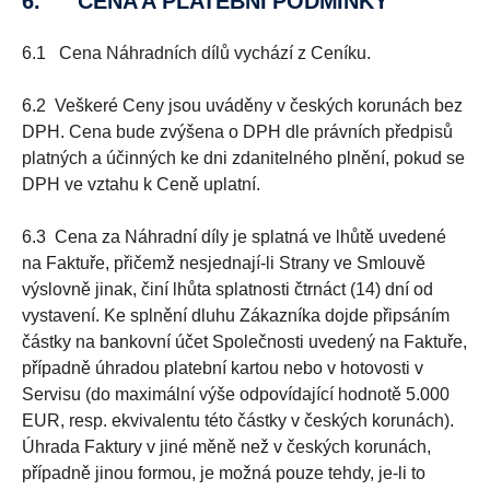
6. CENA A PLATEBNÍ PODMÍNKY
6.1 Cena Náhradních dílů vychází z Ceníku.
6.2 Veškeré Ceny jsou uváděny v českých korunách bez
DPH. Cena bude zvýšena o DPH dle právních předpisů
platných a účinných ke dni zdanitelného plnění, pokud se
DPH ve vztahu k Ceně uplatní.
6.3 Cena za Náhradní díly je splatná ve lhůtě uvedené
na Faktuře, přičemž nesjednají-li Strany ve Smlouvě
výslovně jinak, činí lhůta splatnosti čtrnáct (14) dní od
vystavení. Ke splnění dluhu Zákazníka dojde připsáním
částky na bankovní účet Společnosti uvedený na Faktuře,
případně úhradou platební kartou nebo v hotovosti v
Servisu (do maximální výše odpovídající hodnotě 5.000
EUR, resp. ekvivalentu této částky v českých korunách).
Úhrada Faktury v jiné měně než v českých korunách,
případně jinou formou, je možná pouze tehdy, je-li to