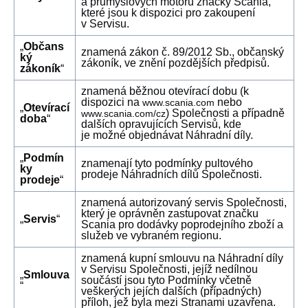
a průmyslových motorů značky Scania,
které jsou k dispozici pro zakoupení
v Servisu.
„
Občans
znamená zákon č. 89/2012 Sb., občanský
ký
zákoník, ve znění pozdějších předpisů.
zákoník
“
znamená běžnou otevírací dobu (k
dispozici na
nebo
www.scania.com
„
Otevírací
) Společnosti a případně
www.scania.com/cz
doba
“
dalších opravujících Servisů, kde
je možné objednávat Náhradní díly.
„
Podmín
znamenají tyto podmínky pultového
ky
prodeje Náhradních dílů Společnosti.
prodeje
“
znamená autorizovaný servis Společnosti,
který je oprávněn zastupovat značku
„
Servis
“
Scania pro dodávky poprodejního zboží a
služeb ve vybraném regionu.
znamená kupní smlouvu na Náhradní díly
v Servisu Společnosti, jejíž nedílnou
„
Smlouva
součástí jsou tyto Podmínky včetně
“
veškerých jejích dalších (případných)
příloh, jež byla mezi Stranami uzavřena.