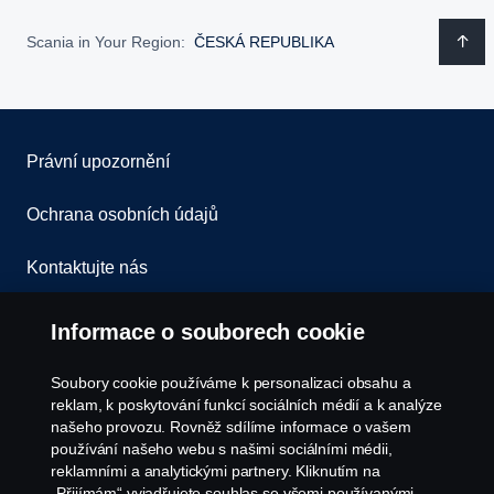
Scania in Your Region:
ČESKÁ REPUBLIKA
Právní upozornění
Ochrana osobních údajů
Kontaktujte nás
Všeobecné obchodní podmínky
Informace o souborech cookie
Oznámení porušení předpisů
Soubory cookie používáme k personalizaci obsahu a
reklam, k poskytování funkcí sociálních médií a k analýze
Zásady Cookies
našeho provozu. Rovněž sdílíme informace o vašem
používání našeho webu s našimi sociálními médii,
reklamními a analytickými partnery. Kliknutím na
Nastavení Cookie
„Přijímám“ vyjadřujete souhlas se všemi používanými