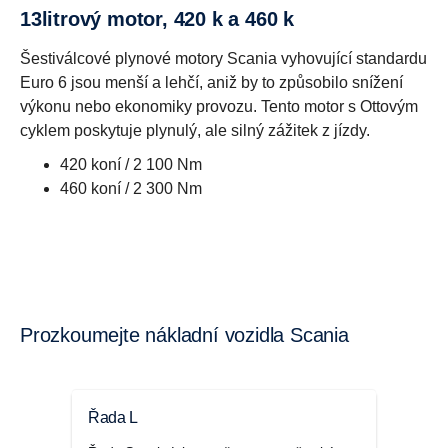
13litrový motor, 420 k a 460 k
Šestiválcové plynové motory Scania vyhovující standardu
Euro 6 jsou menší a lehčí, aniž by to způsobilo snížení
výkonu nebo ekonomiky provozu. Tento motor s Ottovým
cyklem poskytuje plynulý, ale silný zážitek z jízdy.
420 koní / 2 100 Nm
460 koní / 2 300 Nm
Prozkoumejte nákladní vozidla Scania
Řada L
Řad