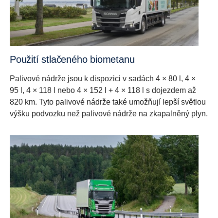
Použití stlačeného biometanu
Palivové nádrže jsou k dispozici v sadách 4 × 80 l, 4 ×
95 l, 4 × 118 l nebo 4 × 152 l + 4 × 118 l s dojezdem až
820 km. Tyto palivové nádrže také umožňují lepší světlou
výšku podvozku než palivové nádrže na zkapalněný plyn.