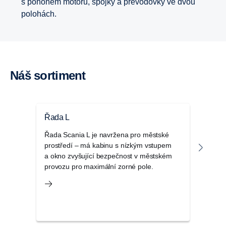
s pohonem motoru, spojky a převodovky ve dvou
polohách.
Náš sortiment
Řada L
Řad
Řada Scania L je navržena pro městské
Scani
prostředí – má kabinu s nízkým vstupem
kabin
a okno zvyšující bezpečnost v městském
regio
provozu pro maximální zorné pole.
a da