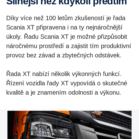
Silnější než kdykoli předtím
Díky více než 100 letům zkušeností je řada
Scania XT připravena i na ty nejnáročnější
úkoly. Řadu Scania XT je možné přizpůsobit
náročnému prostředí a zajistit tím produktivní
provoz bez závad a zbytečných odstávek.
Řada XT nabízí několik výkonných funkcí.
Řízení vozidla řady XT vypovídá o skutečné
kvalitě a je znamením odolnosti a výkonu.