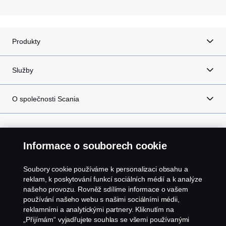
Produkty
Služby
O společnosti Scania
Scania in Your Region:
ČESKÁ REPUBLIKA
Informace o souborech cookie
Soubory cookie používáme k personalizaci obsahu a
reklam, k poskytování funkcí sociálních médií a k analýze
našeho provozu. Rovněž sdílíme informace o vašem
Právní upozornění
používání našeho webu s našimi sociálními médii,
reklamními a analytickými partnery. Kliknutím na
„Přijímám“ vyjadřujete souhlas se všemi používanými
Ochrana osobních údajů