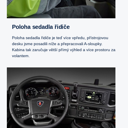
Poloha sedadla řidiče
Poloha sedadla řidiče je teď více vpředu, přístrojovou
desku jsme posadili níže a přepracovali A-sloupky.
Kabina tak zaručuje větší přímý výhled a více prostoru za
volantem.