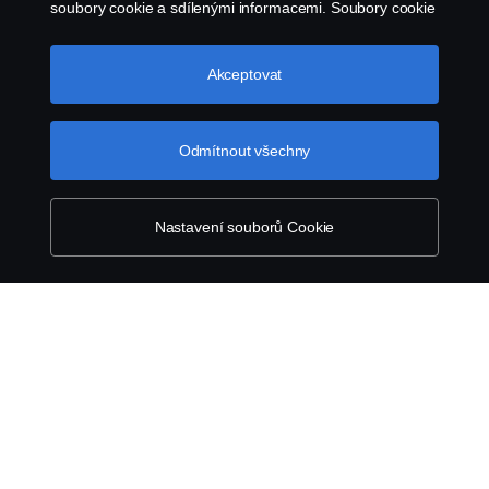
soubory cookie a sdílenými informacemi. Soubory cookie
můžete také spravovat kliknutím na „Nastavení souborů
Kontaktujte nás
cookie“ a výběrem kategorií, které chcete přijmout.
Podrobnější vysvětlení toho, jak používáme soubory
Akceptovat
cookie, naleznete v naší sekci věnované cookie, kterou
Všeobecné obchodní podmínky
najdete kliknutím na odkaz pod tímto textem.
Další
informace o ochraně vašich údajů
Oznámení porušení předpisů
Odmítnout všechny
Zásady Cookies
Nastavení souborů Cookie
Nastavení Cookie
© Copyright Scania 2026. Všechna práva
vyhrazena. Scania Czech Republic s.r.o., Sobínská
186, 252 19 Chrášťany, Česká republika.