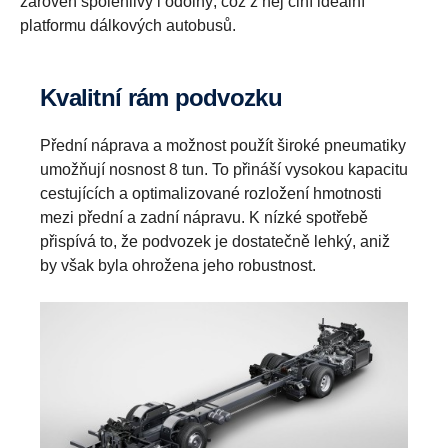
zároveň spolehlivý i odolný, což z něj činí ideální
platformu dálkových autobusů.
Kvalitní rám podvozku
Přední náprava a možnost použít široké pneumatiky
umožňují nosnost 8 tun. To přináší vysokou kapacitu
cestujících a optimalizované rozložení hmotnosti
mezi přední a zadní nápravu. K nízké spotřebě
přispívá to, že podvozek je dostatečně lehký, aniž
by však byla ohrožena jeho robustnost.