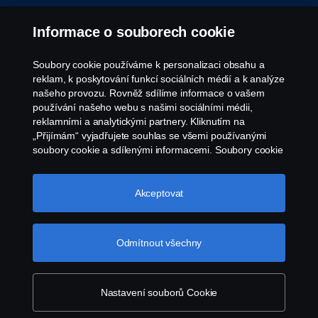
Informace o souborech cookie
Soubory cookie používáme k personalizaci obsahu a
reklam, k poskytování funkcí sociálních médií a k analýze
našeho provozu. Rovněž sdílíme informace o vašem
používání našeho webu s našimi sociálními médii,
reklamními a analytickými partnery. Kliknutím na
„Přijímám“ vyjadřujete souhlas se všemi používanými
soubory cookie a sdílenými informacemi. Soubory cookie
můžete také spravovat kliknutím na „Nastavení souborů
cookie“ a výběrem kategorií, které chcete přijmout.
Podrobnější vysvětlení toho, jak používáme soubory
Akceptovat
cookie, naleznete v naší sekci věnované cookie, kterou
najdete kliknutím na odkaz pod tímto textem.
Další
informace o ochraně vašich údajů
Odmítnout všechny
Nastavení souborů Cookie