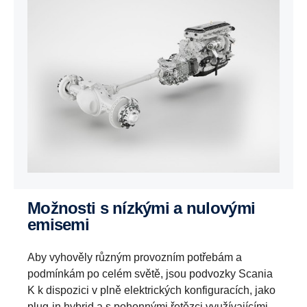
Možnosti s nízkými a nulovými
emisemi
Aby vyhověly různým provozním potřebám a
podmínkám po celém světě, jsou podvozky Scania
K k dispozici v plně elektrických konfiguracích, jako
plug-in hybrid a s pohonnými řetězci využívajícími