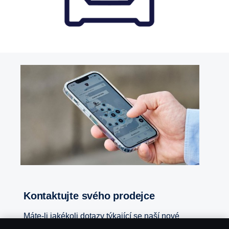
Kontaktujte svého prodejce
Máte-li jakékoli dotazy týkající se naší nové
platformy pohonného řetězce pro autobusy a