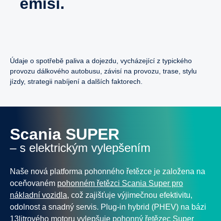
emisí.
Údaje o spotřebě paliva a dojezdu, vycházející z typického
provozu dálkového autobusu, závisí na provozu, trase, stylu
jízdy, strategii nabíjení a dalších faktorech.
Scania SUPER
– s elektrickým vylepšením
Naše nová platforma pohonného řetězce je založena na
oceňovaném
pohonném řetězci Scania Super pro
nákladní vozidla
, což zajišťuje výjimečnou efektivitu,
odolnost a snadný servis. Plug-in hybrid (PHEV) na bázi
13litrového motoru vylepšuje pohonný řetězec Super