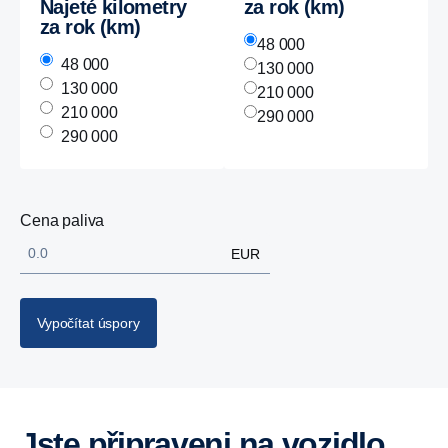
Najeté kilometry
za rok (km)
za rok (km)
48 000
48 000
130 000
130 000
210 000
210 000
290 000
290 000
Cena paliva
EUR
Vypočítat úspory
Jste připraveni na vozidlo