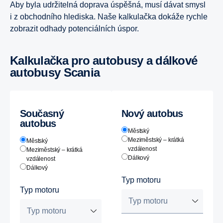
Aby byla udržitelná doprava úspěšná, musí dávat smysl
i z obchodního hlediska. Naše kalkulačka dokáže rychle
zobrazit odhady potenciálních úspor.
Kalkulačka pro autobusy a dálkové
autobusy Scania
Současný
Nový autobus
autobus
Městský
Meziměstský – krátká
Městský
vzdálenost
Meziměstský – krátká
Dálkový
vzdálenost
Dálkový
Typ motoru
Typ motoru
Typ motoru
Typ motoru