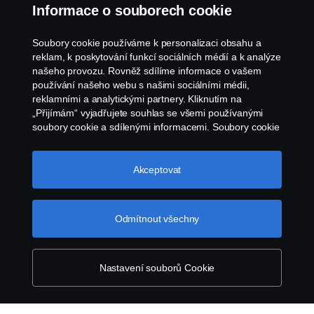
Informace o souborech cookie
dálkové autobusy, obraťte se na svého prodejce
Scania.
Soubory cookie používáme k personalizaci obsahu a
reklam, k poskytování funkcí sociálních médií a k analýze
Najděte prodejce ve své blízkosti
našeho provozu. Rovněž sdílíme informace o vašem
používání našeho webu s našimi sociálními médii,
reklamními a analytickými partnery. Kliknutím na
„Přijímám“ vyjadřujete souhlas se všemi používanými
soubory cookie a sdílenými informacemi. Soubory cookie
můžete také spravovat kliknutím na „Nastavení souborů
Produkty
cookie“ a výběrem kategorií, které chcete přijmout.
Podrobnější vysvětlení toho, jak používáme soubory
Akceptovat
cookie, naleznete v naší sekci věnované cookie, kterou
Služby
najdete kliknutím na odkaz pod tímto textem.
Další
informace o ochraně vašich údajů
Odmítnout všechny
O společnosti Scania
Nastavení souborů Cookie
Scania in Your Region:
ČESKÁ REPUBLIKA