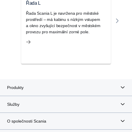
Řada L
Řad
Řada Scania L je navržena pro městské
Scani
prostředí – má kabinu s nízkým vstupem
kabin
a okno zvyšující bezpečnost v městském
regio
provozu pro maximální zorné pole.
a da
Produkty
Služby
O společnosti Scania