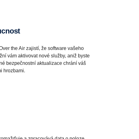
ucnost
ver the Air zajistí, že software vašeho
žní vám aktivovat nové služby, aniž byste
elné bezpečnostní aktualizace chrání váš
mi hrozbami.
romažďuje a zpracovává data o poloze