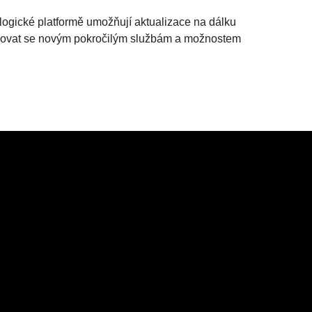
ogické platformě umožňují aktualizace na dálku
ůsobovat se novým pokročilým službám a možnostem