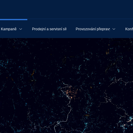
Kampaně
Prodejní a servisní síť
Provozování přepravy
Konf