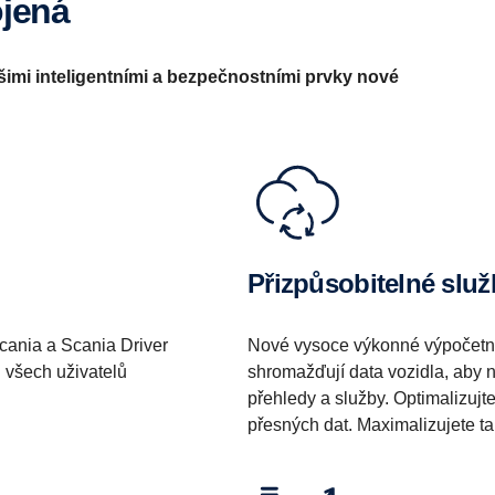
ojená
imi inteligentními a bezpečnostními prvky nové
Přizpůsobitelné slu
Scania a Scania Driver
Nové vysoce výkonné výpočetní
d všech uživatelů
shromažďují data vozidla, aby n
přehledy a služby. Optimalizuj
přesných dat. Maximalizujete ta