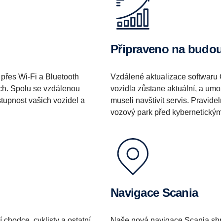
Připraveno na budo
přes Wi-Fi a Bluetooth
Vzdálené aktualizace softwaru O
ách. Spolu se vzdálenou
vozidla zůstane aktuální, a umo
tupnost vašich vozidel a
museli navštívit servis. Pravid
vozový park před kybernetický
Navigace Scania
chodce, cyklisty a ostatní
Naše nová navigace Scania sh