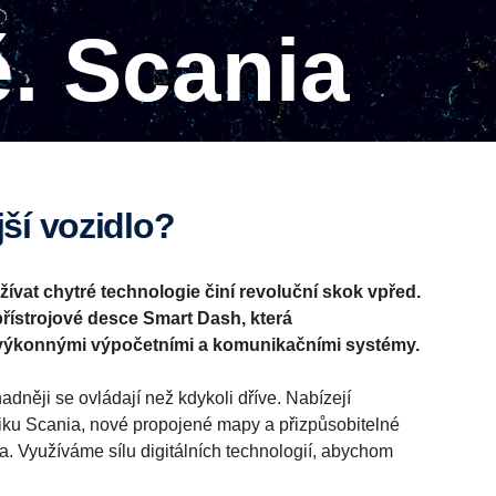
ě. Scania
jší vozidlo?
žívat chytré technologie činí revoluční skok vpřed.
přístrojové desce Smart Dash, která
výkonnými výpočetními a komunikačními systémy.
adněji se ovládají než kdykoli dříve. Nabízejí
iku Scania, nové propojené mapy a přizpůsobitelné
dla. Využíváme sílu digitálních technologií, abychom