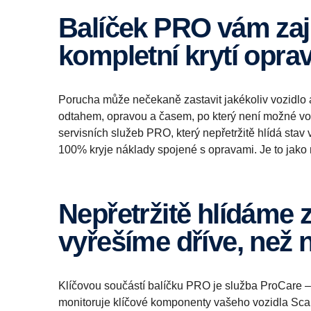
Balíček PRO vám zajistí proaktivní údržbu a
kompletní krytí opra
Porucha může nečekaně zastavit jakékoliv vozidlo a
odtahem, opravou a časem, po který není možné vozi
servisních služeb PRO, který nepřetržitě hlídá stav
100% kryje náklady spojené s opravami. Je to jako n
Nepřetržitě hlídáme zdraví vozu a problémy
vyřešíme dříve, než 
Klíčovou součástí balíčku PRO je služba ProCare – 
monitoruje klíčové komponenty vašeho vozidla Scan