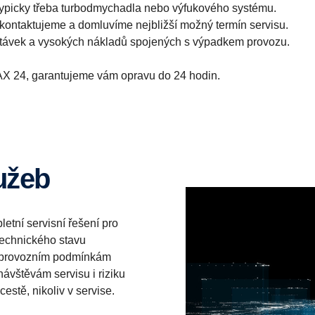
typicky třeba turbodmychadla nebo výfukového systému.
ontaktujeme a domluvíme nejbližší možný termín servisu.
stávek a vysokých nákladů spojených s výpadkem provozu.
MAX 24, garantujeme vám opravu do 24 hodin.
lužeb
etní servisní řešení pro
technického stavu
ým provozním podmínkám
ávštěvám servisu i riziku
estě, nikoliv v servise.