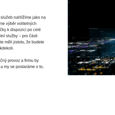
 služeb nahlížíme jako na
me výběr volitelných
čky k dispozici po celé
ní služby – pro části
e měli jistotu, že budete
kdekoli.
ečný provoz a firmu by
 a my se postaráme o to,