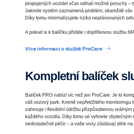
propojených vozidel včas odhalí možné poruchy – 
Jakmile systém zaznamená problém, okamžitě vás k
Díky tomu minimalizujete riziko neplánovaných od
A pokud si k balíčku přidáte i doplňkovou službu 
Více informací o službě ProCare
Kompletní balíček s
Balíček PRO nabízí víc než jen ProCare. Je to kompl
váš vozový park. Kromě nepřetržitého monitoringu 
zahrnuje i flexibilní údržbu přizpůsobenou reáln
každého vozidla. Díky tomu se vyhnete zbytečným n
nedostatečné péče – a vaše vozy zůstávají déle na c