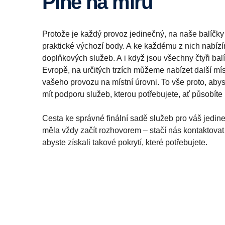
Plně na míru
Protože je každý provoz jedinečný, na naše balíčky
praktické výchozí body. A ke každému z nich nabízí
doplňkových služeb. A i když jsou všechny čtyři balí
Evropě, na určitých trzích můžeme nabízet další míst
vašeho provozu na místní úrovni. To vše proto, abyst
mít podporu služeb, kterou potřebujete, ať působíte 
Cesta ke správné finální sadě služeb pro váš jedin
měla vždy začít rozhovorem – stačí nás kontaktovat
abyste získali takové pokrytí, které potřebujete.