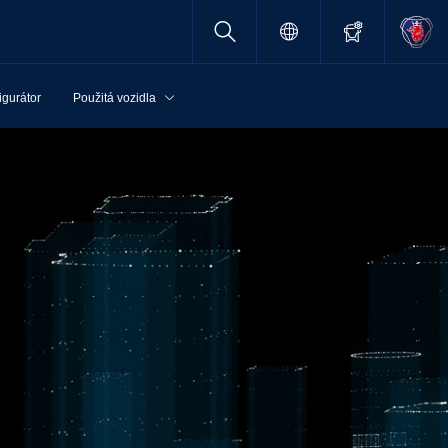
igurátor
Použitá vozidla