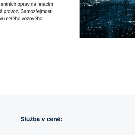
rgentních oprav na hnacím
váš provoz. Samozřejmostí
právu celého vozového
Služba v ceně: