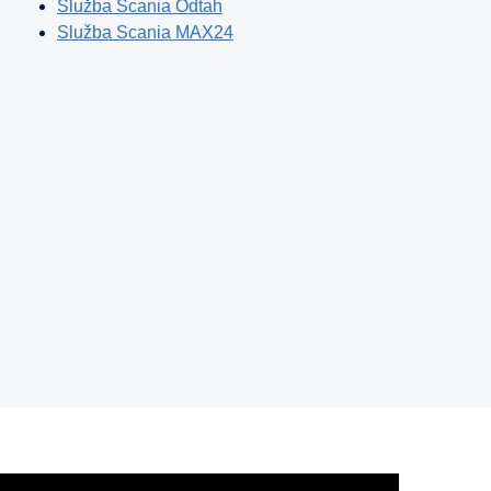
Služba Scania Odtah
Služba Scania M
AX
24