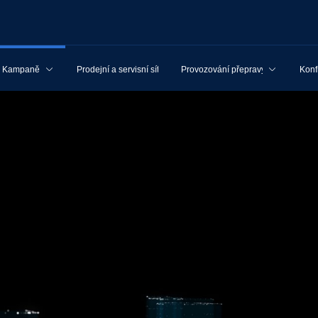
Kampaně
Prodejní a servisní síť
Provozování přepravy
Konf