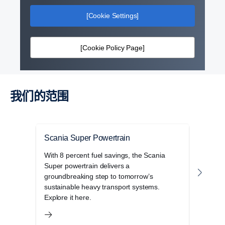
[Cookie Settings]
[Cookie Policy Page]
我们的范围
Scania Super Powertrain
G 
With 8 percent fuel savings, the Scania
Sc
Super powertrain delivers a
适性
groundbreaking step to tomorrow’s
特的
sustainable heavy transport systems.
Explore it here.