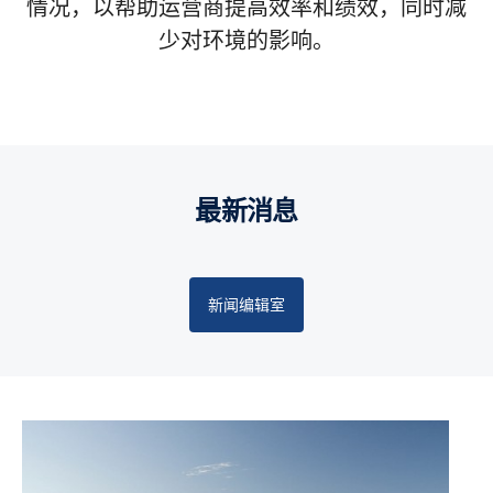
情况，以帮助运营商提高效率和绩效，同时减
少对环境的影响。
Services
动力解决方案
卡车
世界级品质，中国效率：首批本地制造斯堪尼亚Super正式
斯堪尼亚如皋工业生产基地开业，以全新战略构建在华发展
斯堪尼亚在华启动牵引车经营性租赁业务，助力物流客户轻
斯堪尼亚中国客户交付中心正式启用 传奇V8 660S登陆中国
下线交付
新生态
斯堪尼亚App正式发布，数字化赋能客户高效运营
装上阵
最新消息
26年 07月 01日
25年 12月 05日
25年 10月 17日
25年 08月 15日
25年 08月 08日
新闻编辑室